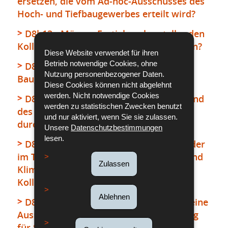
ersetzen, die vom Ad-hoc-Ausschusses des
Hoch- und Tiefbaugewerbes erteilt wird?
D8h13 - Müssen Fertighaushersteller den
Kollektivurlaub im Baugewerbe einhalten?
Diese Website verwendet für ihren
Betrieb notwendige Cookies, ohne
D8h14 - Kann der Kollektivurlaub im
Nutzung personenbezogener Daten.
Baugewerbe verlängert werden?
Diese Cookies können nicht abgelehnt
werden. Nicht notwendige Cookies
D8h15 - Kann eine Privatperson während
werden zu statistischen Zwecken benutzt
des Kollektivurlaubs Bauarbeiten
und nur aktiviert, wenn Sie sie zulassen.
durchführen?
Unsere
Datenschutzbestimmungen
lesen.
D8h16 - Für welche Unternehmen gilt der
im Tarifvertrag für Sanitär-, Heizungs- und
Zulassen
Klimaanlagenbauer vorgesehene
Kollektivurlaub?
Ablehnen
D8h17 - Mit welchem Verfahren kann eine
Ausnahmegenehmigung zum Tarifvertrag
für Sanitär-, Heizungs- und