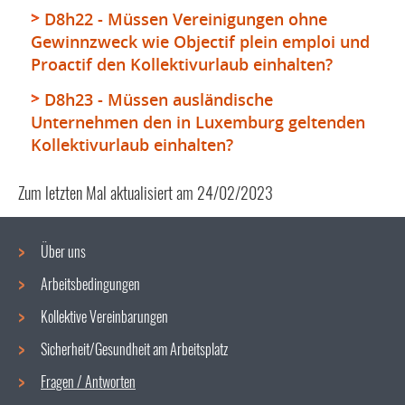
D8h22 - Müssen Vereinigungen ohne
Gewinnzweck wie Objectif plein emploi und
Proactif den Kollektivurlaub einhalten?
D8h23 - Müssen ausländische
Unternehmen den in Luxemburg geltenden
Kollektivurlaub einhalten?
Zum letzten Mal aktualisiert am
24/02/2023
Über uns
Arbeitsbedingungen
Navigationsmenü
Kollektive Vereinbarungen
Sicherheit/Gesundheit am Arbeitsplatz
Fragen / Antworten