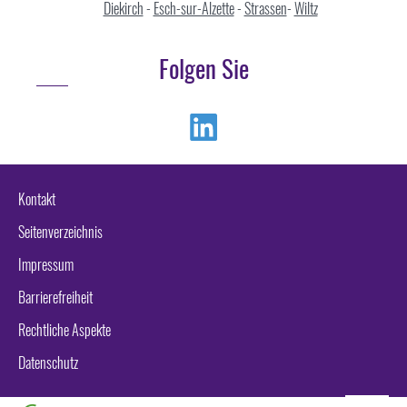
Diekirch
-
Esch-sur-Alzette
-
Strassen
-
Wiltz
Folgen Sie
Linkedin
Kontakt
Seitenverzeichnis
Impressum
Barrierefreiheit
Rechtliche Aspekte
Datenschutz
Seitenan