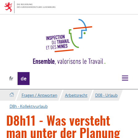
Zur
Zum
Navigation
Inhalt
Sprache
fr
de
wechseln
Fragen / Antworten
Arbeitsrecht
D08 - Urlaub
D8h - Kollektivurlaub
D8h11 - Was versteht
man unter der Planung