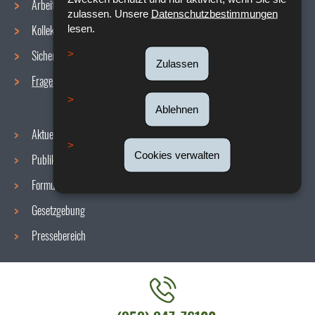
Arbeitsbedingungen
Navigationsmenü
zulassen. Unsere
Datenschutzbestimmungen
Kollektive Vereinbarungen
lesen.
Sicherheit/Gesundheit am Arbeitsplatz
Zulassen
Fragen / Antworten
Ablehnen
Aktuelles
Cookies verwalten
Publikationen
Formulare
Gesetzgebung
Pressebereich