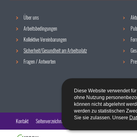
Über uns
Akt
Navigationsmenü
Arbeitsbedingungen
Pub
Kollektive Vereinbarungen
For
Sicherheit/Gesundheit am Arbeitsplatz
Ges
Fragen / Antworten
Pre
Diese Website verwendet für
ohne Nutzung personenbezo
können nicht abgelehnt werd
werden zu statistischen Zwec
Sie sie zulassen. Unsere
Dat
Kontakt
Seitenverzeichnis
Impressum
Barrierefreiheit
Rech