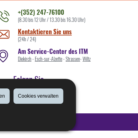
+(352) 247-76100
(8.30 bis 12 Uhr / 13.30 bis 16.30 Uhr)
ontaktieren
ie
Kontaktieren Sie uns
ns
(24h / 24)
Am Service-Center des ITM
Diekirch
-
Esch-sur-Alzette
-
Strassen
-
Wiltz
Folgen Sie
en
Cookies verwalten
Linkedin