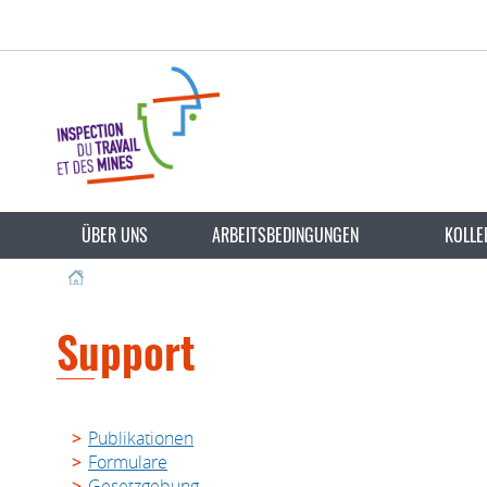
Zur
Zum
Navigation
Inhalt
Sprache
wechseln
ÜBER UNS
ARBEITSBEDINGUNGEN
KOLLE
Support
Publikationen
Formulare
Gesetzgebung