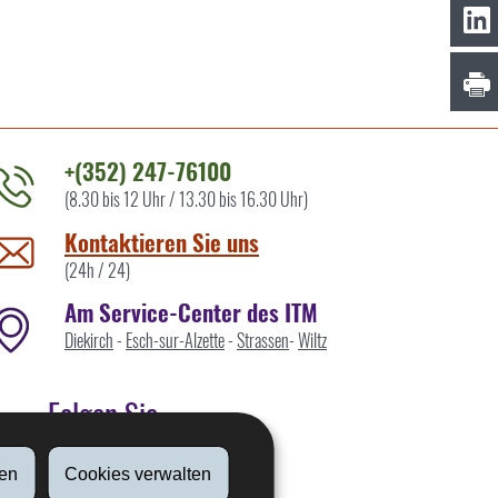
+(352) 247-76100
(8.30 bis 12 Uhr / 13.30 bis 16.30 Uhr)
ontaktieren
ie
Kontaktieren Sie uns
ns
(24h / 24)
Am Service-Center des ITM
Diekirch
-
Esch-sur-Alzette
-
Strassen
-
Wiltz
Folgen Sie
en
Cookies verwalten
Linkedin