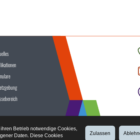
uelles
K
likationen
S
u
mulare
etzgebung
ssebereich
 ihren Betrieb notwendige Cookies,
Zulassen
Ablehn
gener Daten. Diese Cookies