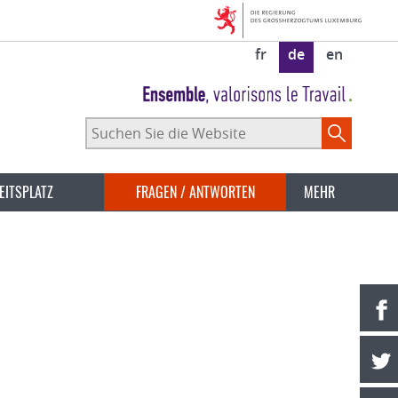
fr
de
en
Suchen
Sie
die
Website
EITSPLATZ
FRAGEN / ANTWORTEN
MEHR