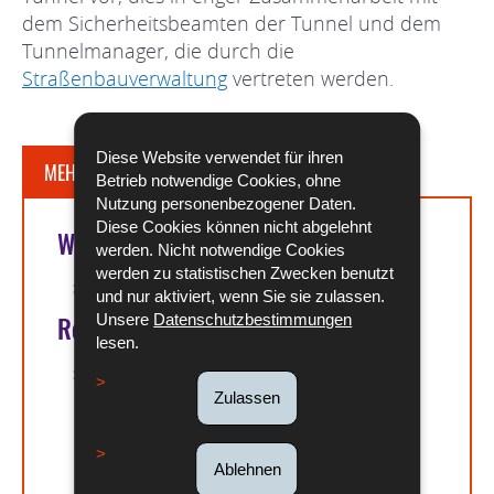
dem Sicherheitsbeamten der Tunnel und dem
Tunnelmanager, die durch die
Straßenbauverwaltung
vertreten werden.
Diese Website verwendet für ihren
MEHR DAZU
Betrieb notwendige Cookies, ohne
Nutzung personenbezogener Daten.
Diese Cookies können nicht abgelehnt
Weitere Informationen
werden. Nicht notwendige Cookies
werden zu statistischen Zwecken benutzt
Straßenbauverwaltung Website
und nur aktiviert, wenn Sie sie zulassen.
Unsere
Datenschutzbestimmungen
Rechtsgrundlagen
lesen.
Loi du 21 novembre 2007
concernant les exigences de sécurité
Zulassen
minimales applicables à certains tunnels
routiers et modifiant la loi modifiée du 15
Ablehnen
mai 1974 portant réorganisation de