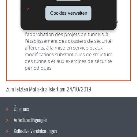
l'Administration des ponts et chaussées
Règlement grand-ducal du 20 décembre
Cookies verwalten
2007
relatif aux mesures de sécurité applicables
dans certains tunnels routiers ainsi qu'à
l'approbation des projets de tunnels, à
l'établissement des dossiers de sécurité
afférents, à la mise en service et aux
modifications substantielles de structure
des tunnels et aux exercices de sécurité
périodiques
Zum letzten Mal aktualisiert am
24/10/2019
Über uns
Arbeitsbedingungen
Navigationsmenü
Kollektive Vereinbarungen