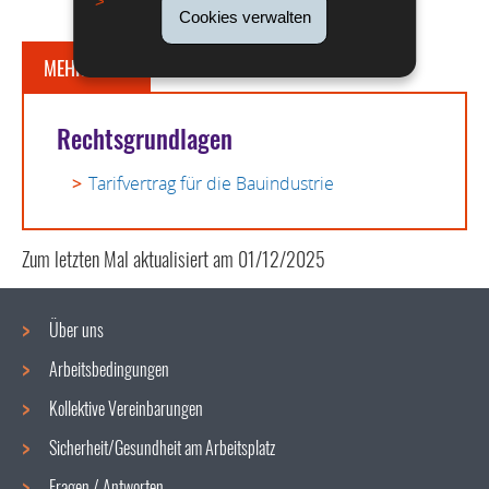
Cookies verwalten
MEHR DAZU
Rechtsgrundlagen
Tarifvertrag für die Bauindustrie
Zum letzten Mal aktualisiert am
01/12/2025
Über uns
Arbeitsbedingungen
Navigationsmenü
Kollektive Vereinbarungen
Sicherheit/Gesundheit am Arbeitsplatz
Fragen / Antworten