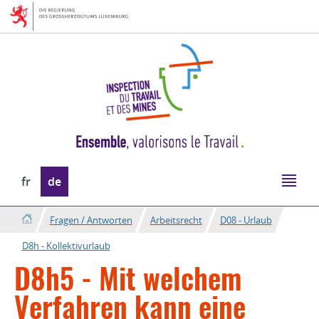
Zur
Zum
Navigation
Inhalt
Sprache
fr
de
wechseln
Fragen / Antworten
Arbeitsrecht
D08 - Urlaub
D8h - Kollektivurlaub
D8h5 - Mit welchem
Verfahren kann eine