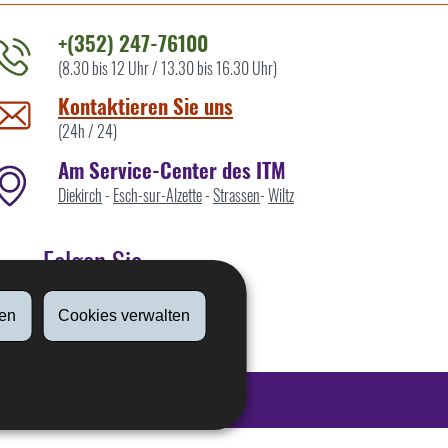
+(352) 247-76100
(8.30 bis 12 Uhr / 13.30 bis 16.30 Uhr)
ontaktieren
ie
Kontaktieren Sie uns
ns
(24h / 24)
Am Service-Center des ITM
Diekirch
-
Esch-sur-Alzette
-
Strassen
-
Wiltz
Folgen Sie
en
Cookies verwalten
Linkedin