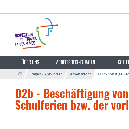
Zur
Zum
Navigation
Inhalt
Sprache
wechseln
ÜBER UNS
ARBEITSBEDINGUNGEN
KOLLE
Fragen / Antworten
Arbeitsrecht
D02 - Sonstige Ve
D2b - Beschäftigung von
Schulferien bzw. der vor