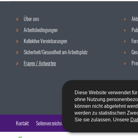
Über uns
Akt
Navigationsmenü
Arbeitsbedingungen
Pub
Kollektive Vereinbarungen
For
Sicherheit/Gesundheit am Arbeitsplatz
Ges
Fragen / Antworten
Pre
Diese Website verwendet für
ohne Nutzung personenbezo
können nicht abgelehnt werd
werden zu statistischen Zwec
Sie sie zulassen. Unsere
Dat
Kontakt
Seitenverzeichnis
Impressum
Barrierefreiheit
Rech