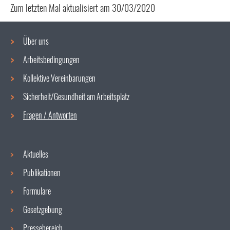
Zum letzten Mal aktualisiert am
30/03/2020
Über uns
Arbeitsbedingungen
Navigationsmenü
Kollektive Vereinbarungen
Sicherheit/Gesundheit am Arbeitsplatz
Fragen / Antworten
Aktuelles
Publikationen
Formulare
Gesetzgebung
Pressebereich