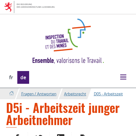
Zur
Zum
Navigation
Inhalt
Sprache
fr
de
wechseln
Fragen / Antworten
Arbeitsrecht
D05 - Arbeitszeit
D5i - Arbeitszeit junger
Arbeitnehmer