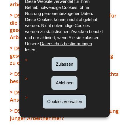
Diese Website verwendet für ihren
arbeiten?
Betrieb notwendige Cookies, ohne
Nutzung personenbezogener Daten.
D5i13 - Wie hoch ist der Lohnzuschlag für
Diese Cookies können nicht abgelehnt
die Sonntagsarbeit oder Arbeit an einem
werden. Nicht notwendige Cookies
gesetzlichen Feiertag von jungen
werden zu statistischen Zwecken benutzt
Arbeitnehmern?
und nur aktiviert, wenn Sie sie zulassen.
Unsere
Datenschutzbestimmungen
D5i14 - Berechtigt die Arbeit an einem
lesen.
gesetzlichen Feiertag oder einem Sonntag
zu einer Ausgleichsruhezeit?
Zulassen
D5i15 - Dürfen junge Arbeitnehmer nachts
beschäftigt werden?
Ablehnen
D5i16 - Haben junge Arbeitnehmer
Anspruch auf bezahlten Jahresurlaub?
Cookies verwalten
D5i17 - Wie hoch ist die Mindestvergütung
junger Arbeitnehmer?