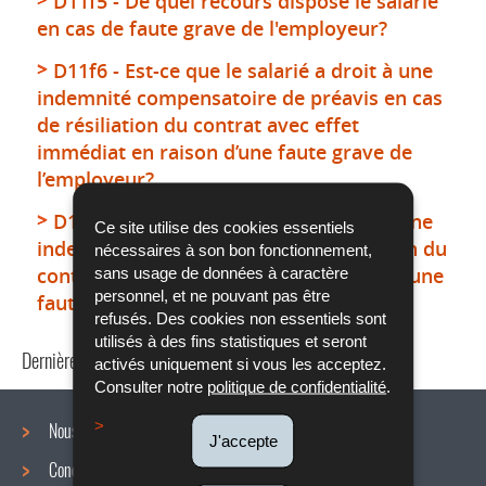
D11f5 - De quel recours dispose le salarié
en cas de faute grave de l'employeur?
D11f6 - Est-ce que le salarié a droit à une
indemnité compensatoire de préavis en cas
de résiliation du contrat avec effet
immédiat en raison d’une faute grave de
l’employeur?
D11f7 - Est-ce que le salarié a droit à une
Ce site utilise des cookies essentiels
indemnité de départ en cas de résiliation du
nécessaires à son bon fonctionnement,
contrat avec effet immédiat en raison d’une
sans usage de données à caractère
personnel, et ne pouvant pas être
faute grave de l’employeur?
refusés. Des cookies non essentiels sont
utilisés à des fins statistiques et seront
Dernière mise à jour
13/06/2019
activés uniquement si vous les acceptez.
Consulter notre
politique de confidentialité
.
Nous connaître
J'accepte
Conditions de travail