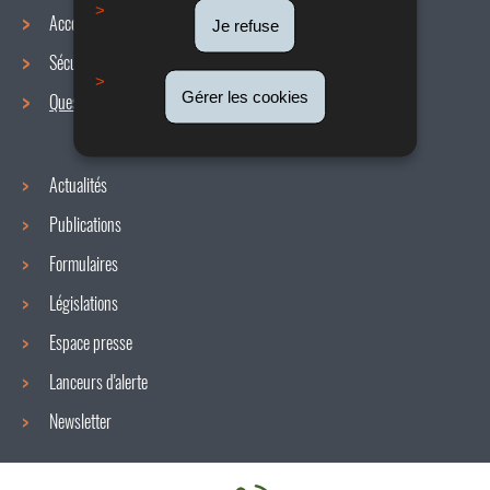
Menu
Accords collectifs
Je refuse
de
Sécurité / Santé au travail
navigation
Gérer les cookies
Questions / réponses
Actualités
Publications
Formulaires
Législations
Espace presse
Lanceurs d'alerte
Newsletter