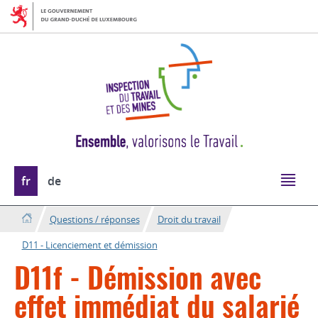
Aller
Aller
à
au
la
contenu
navigation
Changer
fr
de
de
langue
Questions / réponses
Droit du travail
D11 - Licenciement et démission
D11f - Démission avec
effet immédiat du salarié