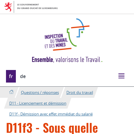
Aller
Aller
à
au
la
contenu
navigation
Changer
fr
de
de
langue
Questions / réponses
Droit du travail
D11 - Licenciement et démission
D11f - Démission avec effet immédiat du salarié
D11f3 - Sous quelle