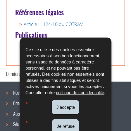
Références légales
Article L. 124-10 du COTRAV
Publications
Modèle de lettre de démission avec effet
Ce site utilise des cookies essentiels
immédiat
nécessaires à son bon fonctionnement,
sans usage de données à caractère
personnel, et ne pouvant pas être
Dernière mise à jour
28/07/2020
refusés. Des cookies non essentiels sont
utilisés à des fins statistiques et seront
activés uniquement si vous les acceptez.
Nous connaître
Consulter notre
politique de confidentialité
.
Conditions de travail
Menu
J'accepte
Accords collectifs
de
Sécurité / Santé au travail
Je refuse