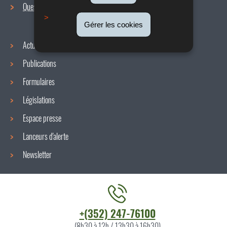
navigation
Questions / réponses
Gérer les cookies
Actualités
Publications
Formulaires
Législations
Espace presse
Lanceurs d'alerte
Newsletter
Contacter
+(352) 247-76100
l'ITM
(8h30 à 12h / 13h30 à 16h30)