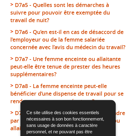
D7a5 - Quelles sont les démarches à
suivre pour pouvoir être exemptée du
travail de nuit?
D7a6 - Qu’en est-il en cas de désaccord de
l’employeur ou de la femme salariée
concernée avec l’avis du médecin du travail?
D7a7 - Une femme enceinte ou allaitante
peut-elle être tenue de prester des heures
supplémentaires?
D7a8 - La femme enceinte peut-elle
bénéficier d’une dispense de travail pour se
rendre aux examens prénataux?
D7a9 - Quelles sont les mesures à prendre
Ce site utilise des cookies essentiels
nécessaires à son bon fonctionnement,
par l’employeur si une femme enceinte ou
sans usage de données à caractère
allaitante occupe un poste dangereux?
personnel, et ne pouvant pas être