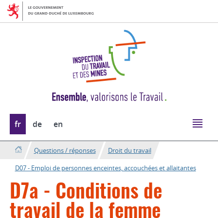
Aller
Aller
à
au
la
contenu
navigation
Changer
fr
de
en
de
langue
Questions / réponses
Droit du travail
D07 - Emploi de personnes enceintes, accouchées et allaitantes
D7a - Conditions de
travail de la femme