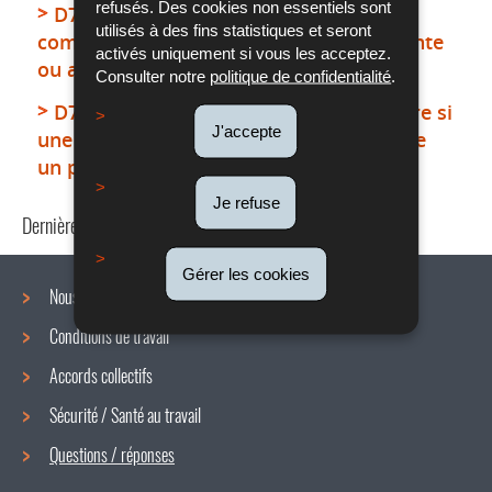
refusés. Des cookies non essentiels sont
D7a10 - Quels travaux sont à qualifier
utilisés à des fins statistiques et seront
comme dangereux pour la femme enceinte
activés uniquement si vous les acceptez.
ou allaitante?
Consulter notre
politique de confidentialité
.
D7a11 - Quelles mesures sont à prendre si
J'accepte
une femme enceinte ou allaitante occupe
un poste dangereux?
Je refuse
Dernière mise à jour
13/06/2019
Gérer les cookies
Nous connaître
Conditions de travail
Menu
Accords collectifs
de
Sécurité / Santé au travail
navigation
Questions / réponses