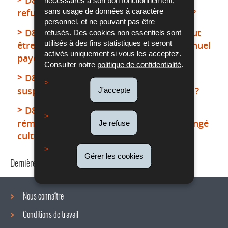
nécessaires à son bon fonctionnement,
sans usage de données à caractère
refuser une demande de congé culturel ?
personnel, et ne pouvant pas être
D8r13 - Est-ce que le congé culturel peut
refusés. Des cookies non essentiels sont
utilisés à des fins statistiques et seront
être rattaché à une période de congé annuel
activés uniquement si vous les acceptez.
payé ou à une période de maladie ?
Consulter notre
politique de confidentialité
.
D8r14 - Est-ce que le congé culturel
suspend l’exécution du contrat de travail?
J'accepte
D8r15 - Qui prend en charge la
rémunération du salarié pendant son congé
Je refuse
culturel ?
Gérer les cookies
Dernière mise à jour
19/04/2023
Nous connaître
Conditions de travail
Menu