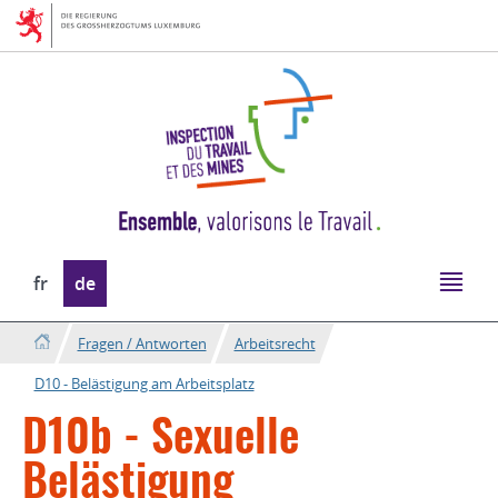
Zur
Zum
Navigation
Inhalt
Sprache
fr
de
wechseln
Fragen / Antworten
Arbeitsrecht
D10 - Belästigung am Arbeitsplatz
D10b - Sexuelle
Belästigung