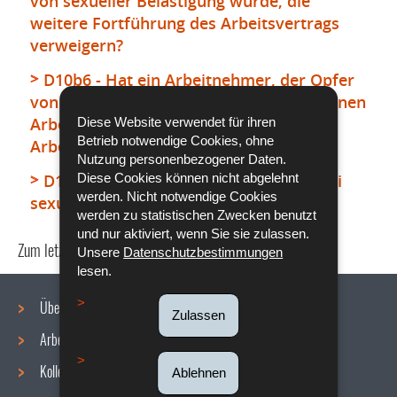
von sexueller Belästigung wurde, die
weitere Fortführung des Arbeitsvertrags
verweigern?
D10b6 - Hat ein Arbeitnehmer, der Opfer
von sexueller Belästigung wurde und seinen
Arbeitsplatz kündigt, noch Anspruch auf
Diese Website verwendet für ihren
Betrieb notwendige Cookies, ohne
Arbeitslosengeld?
Nutzung personenbezogener Daten.
D10b7 - Wem obliegt die Beweislast bei
Diese Cookies können nicht abgelehnt
werden. Nicht notwendige Cookies
sexueller Belästigung?
werden zu statistischen Zwecken benutzt
und nur aktiviert, wenn Sie sie zulassen.
Zum letzten Mal aktualisiert am
03/04/2020
Unsere
Datenschutzbestimmungen
lesen.
Über uns
Zulassen
Arbeitsbedingungen
Navigationsmenü
Kollektive Vereinbarungen
Ablehnen