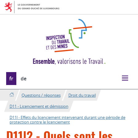
Aller
Aller
à
au
la
contenu
navigation
Changer
fr
de
de
langue
Questions / réponses
Droit du travail
D11 - Licenciement et démission
D11l - Effets du licenciement intervenant durant une période de
protection contre le licenciement
D11l2 - Quels sont les