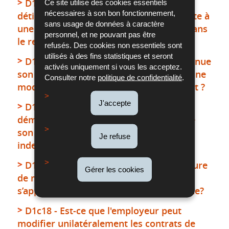
D1c14 - Quel est le délai d’action que
Ce site utilise des cookies essentiels
nécessaires à son bon fonctionnement,
détient le salarié pour agir en justice suite à
sans usage de données à caractère
une modification substantielle opérée dans
personnel, et ne pouvant pas être
le respect de la procédure légale ?
refusés. Des cookies non essentiels sont
utilisés à des fins statistiques et seront
D1c15 - Qu’en est-il du salarié qui continue
activés uniquement si vous les acceptez.
son travail suite à l'entrée en vigueur d'une
Consulter notre
politique de confidentialité
.
modification substantielle de son contrat ?
J'accepte
D1c16 - Est-ce que le salarié qui a
démissionné suite à une modification de
son contrat de travail a droit à une
Je refuse
indemnité de départ ?
D1c17 - Est-ce que cette même procédure
Gérer les cookies
de modification du contrat de travail
s’applique en cas de reclassement interne?
D1c18 - Est-ce que l'employeur peut
modifier unilatéralement les contrats de