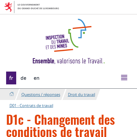
Aller
Aller
à
au
la
contenu
navigation
Changer
fr
de
en
de
langue
Questions / réponses
Droit du travail
D01 - Contrats de travail
D1c - Changement des
conditions de travail