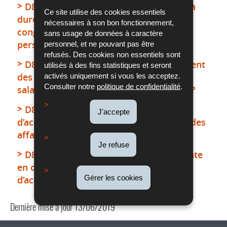
D8j9 - Un salarié titulaire d'un contrat à
Ce site utilise des cookies essentiels
durée déterminée peut-il prétendre à un
nécessaires à son bon fonctionnement,
congé pour l'accompagnement des
sans usage de données à caractère
personnes en fin de vie?
personnel, et ne pouvant pas être
refusés. Des cookies non essentiels sont
D8j10 - Un congé pour l'accompagnement
utilisés à des fins statistiques et seront
des personnes en fin de vie est-il dû au
activés uniquement si vous les acceptez.
Consulter notre
politique de confidentialité
.
salarié qui est encore en période d'essai?
D8j11 - Qu’en est-il du congé
J'accepte
d’accompagnement en cas de cessation des
affaires de l’employeur?
Je refuse
D8j12 - Quelle juridiction est compétente
en cas de litige relatif au congé
Gérer les cookies
d’accompagnement?
Dernière mise à jour
13/06/2019