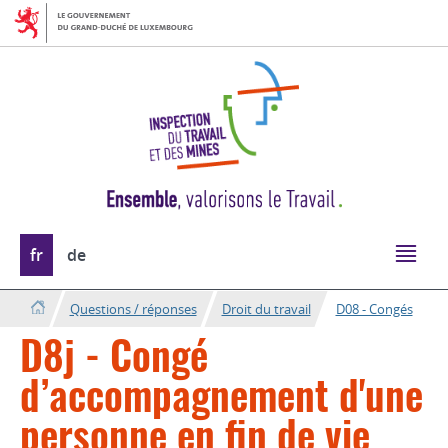
Aller
Aller
à
au
la
contenu
navigation
Changer
fr
de
de
langue
Questions / réponses
Droit du travail
D08 - Congés
D8j - Congé
d’accompagnement d'une
personne en fin de vie