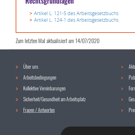
Rechtsgrundlagen
Artikel L. 121-5 des Arbeitsgesetzbuchs
Artikel L. 124-1 des Arbeitsgesetzbuchs
Zum letzten Mal aktualisiert am
14/07/2020
Über uns
Akt
Navigationsmenü
Arbeitsbedingungen
Pub
Kollektive Vereinbarungen
For
Sicherheit/Gesundheit am Arbeitsplatz
Ges
Fragen / Antworten
Pre