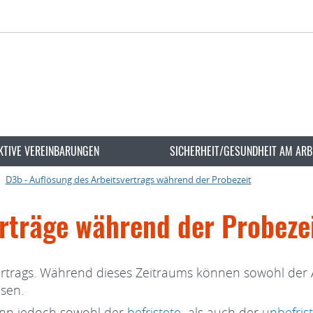
KTIVE VEREINBARUNGEN
SICHERHEIT/GESUNDHEIT AM ARB
D3b - Auflösung des Arbeitsvertrags während der Probezeit
rträge während der Probeze
tsvertrags. Während dieses Zeitraums können sowohl de
ösen.
ann jedoch sowohl der
befristete
als auch der
unbefris