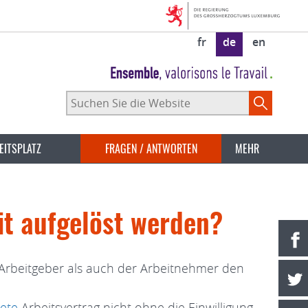
fr
de
en
Suchen
Sie
die
Website
EITSPLATZ
FRAGEN / ANTWORTEN
MEHR
it aufgelöst werden?
r Arbeitgeber als auch der Arbeitnehmer den
tete
Arbeitsvertrag nicht ohne die Einwilligung