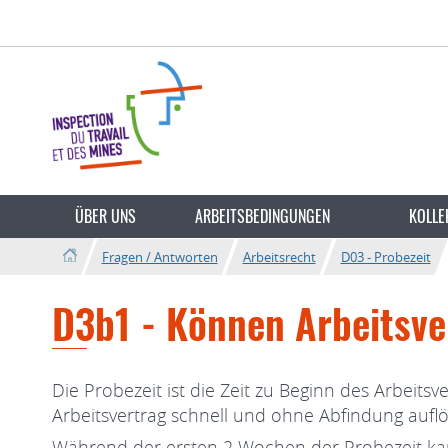
Zur
Zum
Navigation
Inhalt
Sprache
wechseln
ÜBER UNS
ARBEITSBEDINGUNGEN
KOLLE
Fragen / Antworten
Arbeitsrecht
D03 - Probezeit
D3b1 - Können Arbeitsve
Die Probezeit ist die Zeit zu Beginn des Arbei
Arbeitsvertrag schnell und ohne Abfindung aufl
Während der ersten 2 Wochen der Probezeit k