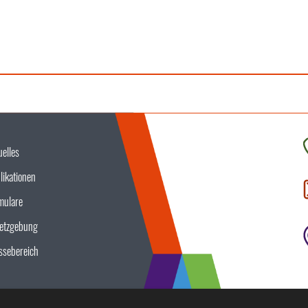
uelles
K
likationen
S
u
mulare
etzgebung
ssebereich