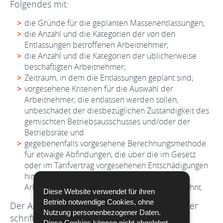
Folgendes mit:
die Gründe für die geplanten Massenentlassungen;
die Anzahl und die Kategorien der von den
Entlassungen betroffenen Arbeitnehmer;
die Anzahl und die Kategorien der üblicherweise
beschäftigten Arbeitnehmer;
Zeitraum, in dem die Entlassungen geplant sind;
vorgesehene Kriterien für die Auswahl der
Arbeitnehmer, die entlassen werden sollen,
unbeschadet der diesbezüglichen Zuständigkeit des
gemischten Betriebsausschusses und/oder der
Betriebsräte und
gegebenenfalls vorgesehene Berechnungsmethode
für etwaige Abfindungen, die über die im Gesetz
oder im Tarifvertrag vorgesehenen Entschädigungen
hinausgehen, bzw. die Gründe, warum der
Arbeitgeber die Zahlung von Abfindungen ablehnt.
Diese Website verwendet für ihren
Betrieb notwendige Cookies, ohne
Der Arbeitgeber ist verpflichtet, eine Kopie der
Nutzung personenbezogener Daten.
schriftlichen Korrespondenz an die
Diese Cookies können nicht abgelehnt