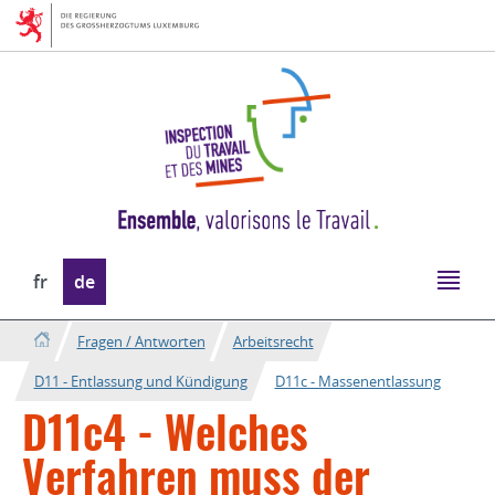
Zur
Zum
Navigation
Inhalt
Sprache
fr
de
wechseln
Fragen / Antworten
Arbeitsrecht
D11 - Entlassung und Kündigung
D11c - Massenentlassung
D11c4 - Welches
Verfahren muss der