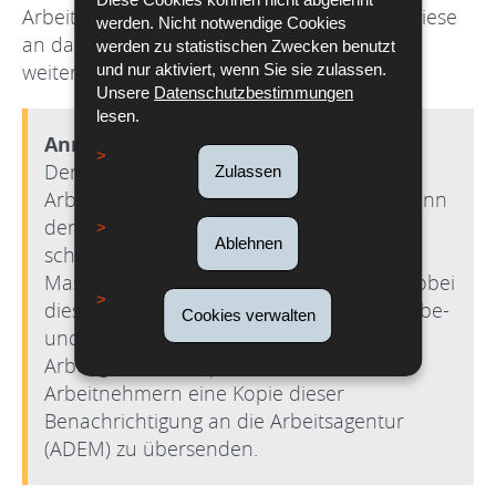
Arbeitsagentur (ADEM) zu übermitteln, die diese
werden. Nicht notwendige Cookies
an das Gewerbe- und Grubenaufsichtsamt
werden zu statistischen Zwecken benutzt
weiterleitet.
und nur aktiviert, wenn Sie sie zulassen.
Unsere
Datenschutzbestimmungen
lesen.
Anmerkung
Der Arbeitgeber ist verpflichtet, die
Zulassen
Arbeitsagentur (ADEM) spätestens zu Beginn
der Verhandlungen über den Sozialplan
Ablehnen
schriftlich über die geplante
Massenentlassung zu benachrichtigen, wobei
diese wiederum eine Kopie an das Gewerbe-
Cookies verwalten
und Grubenaufsichtsamt weiterleitet. Der
Arbeitgeber ist verpflichtet, den
Arbeitnehmern eine Kopie dieser
Benachrichtigung an die Arbeitsagentur
(ADEM) zu übersenden.