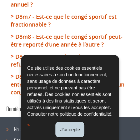
annuel ?
D8m7 - Est-ce que le congé sportif est
fractionnable ?
D8m8 - Est-ce que le congé sportif peut-
être reporté d’une année à l’autre ?
D8m9 - Est-ce que l’employeur peut
refuser le congé sportif ?
Ce site utilise des cookies essentiels
nécessaires à son bon fonctionnement,
D8m10 - Quelles démarches doit-on
sans usage de données à caractère
entreprendre pour pouvoir bénéficier d’un
personnel, et ne pouvant pas être
congé sportif ?
refusés. Des cookies non essentiels sont
utilisés à des fins statistiques et seront
activés uniquement si vous les acceptez.
Dernière mise à jour
12/02/2024
Consulter notre
politique de confidentialité
.
Nous connaître
J'accepte