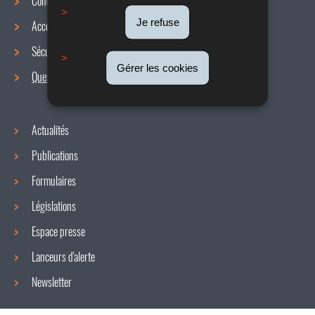
Conditions de travail
Menu
Je refuse
Accords collectifs
de
Sécurité / Santé au travail
navigation
Gérer les cookies
Questions / réponses
Actualités
Publications
Formulaires
Législations
Espace presse
Lanceurs d'alerte
Newsletter