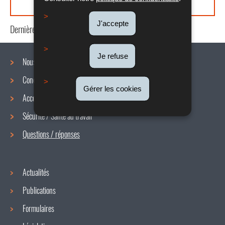
J'accepte
Dernière mise à jour
21/07/2020
Je refuse
Nous connaître
Conditions de travail
Menu
Gérer les cookies
Accords collectifs
de
Sécurité / Santé au travail
navigation
Questions / réponses
Actualités
Publications
Formulaires