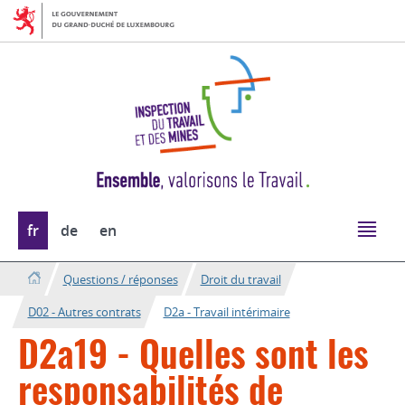
Aller
Aller
à
au
la
contenu
navigation
Changer
fr
de
en
de
langue
Questions / réponses
Droit du travail
D02 - Autres contrats
D2a - Travail intérimaire
D2a19 - Quelles sont les
responsabilités de