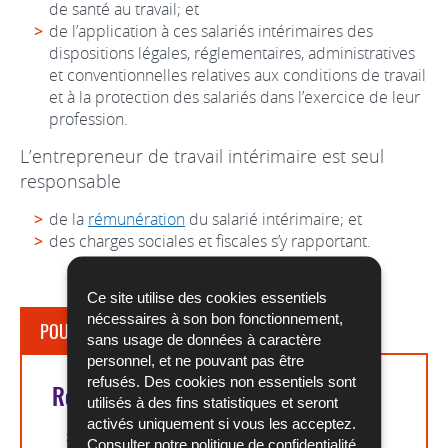
de santé au travail; et
de l’application à ces salariés intérimaires des
dispositions légales, réglementaires, administratives
et conventionnelles relatives aux conditions de travail
et à la protection des salariés dans l’exercice de leur
profession.
L’entrepreneur de travail intérimaire est seul
responsable
de la
rémunération
du salarié intérimaire; et
des charges sociales et fiscales s’y rapportant.
Ce site utilise des cookies essentiels
nécessaires à son bon fonctionnement,
POUR EN SAVOIR PLUS
sans usage de données à caractère
personnel, et ne pouvant pas être
refusés. Des cookies non essentiels sont
Références légales
utilisés à des fins statistiques et seront
activés uniquement si vous les acceptez.
Article L. 131-12 du COTRAV
Consulter notre
politique de confidentialité
.