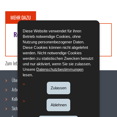
MEHR DAZU
Diese Website verwendet für ihren
Rechtsgrundlagen
Betrieb notwendige Cookies, ohne
Nutzung personenbezogener Daten.
Artikel L. 225-5 des Arbeitsgesetzbuchs
Diese Cookies können nicht abgelehnt
werden. Nicht notwendige Cookies
werden zu statistischen Zwecken benutzt
Zum letzten Mal aktualisiert am
02/04/2021
und nur aktiviert, wenn Sie sie zulassen.
Unsere
Datenschutzbestimmungen
lesen.
Über uns
Zulassen
Arbeitsbedingungen
Navigationsmenü
Kollektive Vereinbarungen
Ablehnen
Sicherheit/Gesundheit am Arbeitsplatz