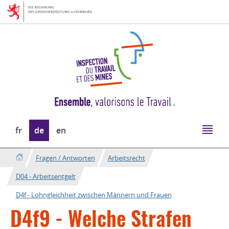
Zur
Zum
Navigation
Inhalt
Sprache
fr
de
en
wechseln
Fragen / Antworten
Arbeitsrecht
D04 - Arbeitsentgelt
D4f - Lohngleichheit zwischen Männern und Frauen
D4f9 - Welche Strafen