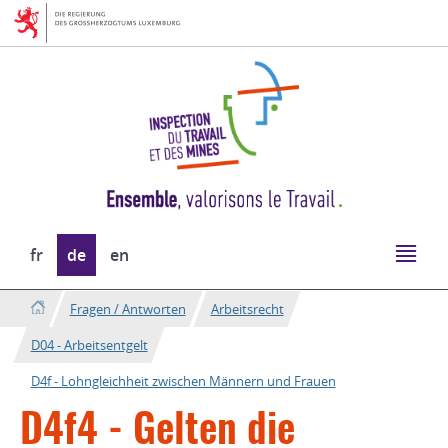
Zur
Zum
Navigation
Inhalt
Sprache
fr
de
en
wechseln
Fragen / Antworten
Arbeitsrecht
D04 - Arbeitsentgelt
D4f - Lohngleichheit zwischen Männern und Frauen
D4f4 - Gelten die