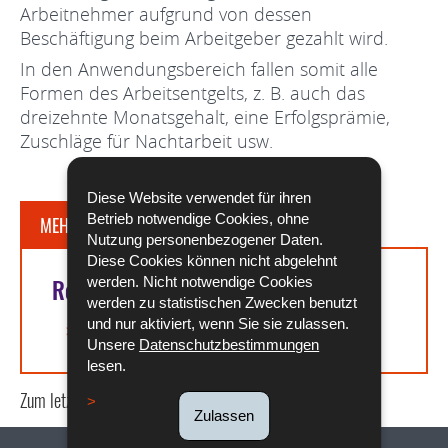
Arbeitnehmer aufgrund von dessen
Beschäftigung beim Arbeitgeber gezahlt wird.
In den Anwendungsbereich fallen somit alle
Formen des Arbeitsentgelts, z. B. auch das
dreizehnte Monatsgehalt, eine Erfolgsprämie,
Zuschläge für Nachtarbeit usw.
Diese Website verwendet für ihren
Betrieb notwendige Cookies, ohne
MEHR DAZU
Nutzung personenbezogener Daten.
Diese Cookies können nicht abgelehnt
werden. Nicht notwendige Cookies
Rechtsgrundlagen
werden zu statistischen Zwecken benutzt
und nur aktiviert, wenn Sie sie zulassen.
Artikel L. 225-2 des Arbeitsgesetzbuchs
Unsere
Datenschutzbestimmungen
lesen.
Zum letzten Mal aktualisiert am
02/04/2021
Zulassen