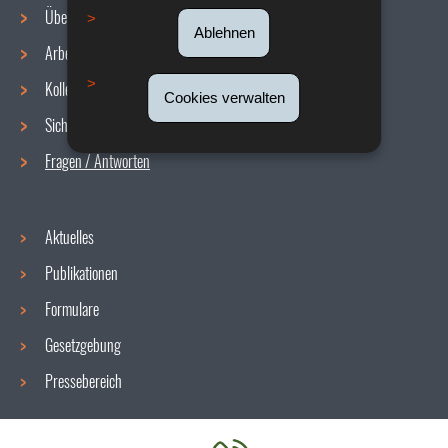
Über uns
Ablehnen
Arbeitsbedingungen
Navigationsmenü
Kollektive Vereinbarungen
Cookies verwalten
Sicherheit/Gesundheit am Arbeitsplatz
Fragen / Antworten
Aktuelles
Publikationen
Formulare
Gesetzgebung
Pressebereich