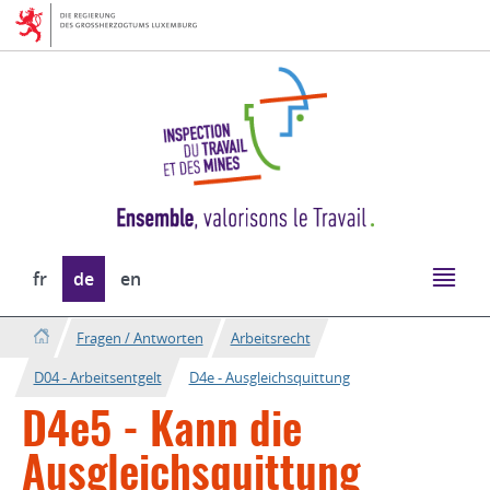
Zur
Zum
Navigation
Inhalt
Sprache
fr
de
en
wechseln
Fragen / Antworten
Arbeitsrecht
D04 - Arbeitsentgelt
D4e - Ausgleichsquittung
D4e5 - Kann die
Ausgleichsquittung