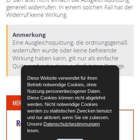
generell widerrufen. In einem solchen Fall hat der
Widerruf keine Wirkung.
Anmerkung
Eine Ausgleichsquittung, die ordnungsgemäß
widerrufen wurde oder keine befreiende
Wirkung haben kann, gilt nur als einfache
Quittung für die darin aufgeführten Beträge.
Diese Website verwendet für ihren
Betrieb notwendige Cookies, ohne
Nutzung personenbezogener Daten.
Diese Cookies können nicht abgelehnt
MEHR DAZU
werden. Nicht notwendige Cookies
werden zu statistischen Zwecken benutzt
und nur aktiviert, wenn Sie sie zulassen.
Rechtsgrundlagen
Unsere
Datenschutzbestimmungen
lesen.
Artikel L. 125-5 des Arbeitsgesetzbuchs