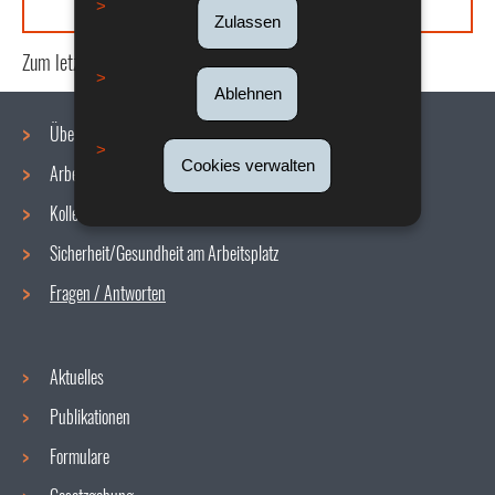
Zulassen
Zum letzten Mal aktualisiert am
27/04/2026
Ablehnen
Über uns
Cookies verwalten
Arbeitsbedingungen
Navigationsmenü
Kollektive Vereinbarungen
Sicherheit/Gesundheit am Arbeitsplatz
Fragen / Antworten
Aktuelles
Publikationen
Formulare