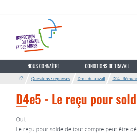
Aller
Aller
à
au
la
contenu
navigation
Changer
de
NOUS CONNAÎTRE
CONDITIONS DE TRAVAIL
langue
Questions / réponses
Droit du travail
D04 - Rémuné
D4e5 - Le reçu pour sold
Oui.
Le reçu pour solde de tout compte peut être dé