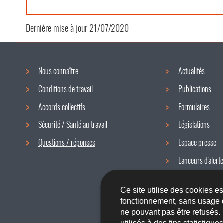
Dernière mise à jour
21/07/2020
Nous connaître
Actualités
Menu
Conditions de travail
Publications
de
Accords collectifs
Formulaires
navigation
Sécurité / Santé au travail
Législations
Questions / réponses
Espace presse
Lanceurs d'alerte
Newsletter
Ce site utilise des cookies e
fonctionnement, sans usage 
ne pouvant pas être refusés.
utilisés à des fins statistiqu