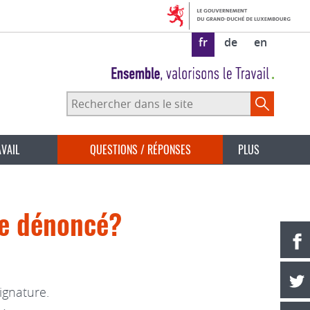
fr
de
en
Rechercher
dans
le
site
AVAIL
QUESTIONS / RÉPONSES
PLUS
re dénoncé?
ignature.