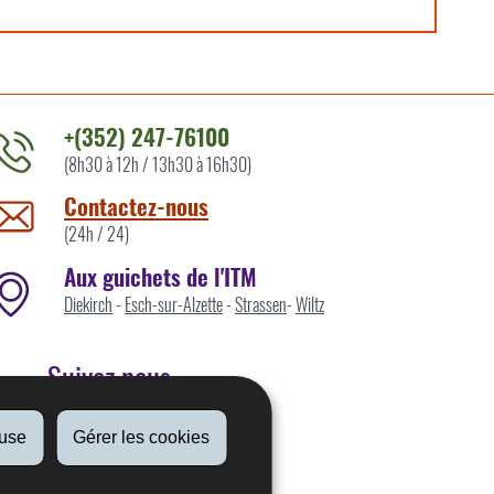
+(352) 247-76100
(8h30 à 12h / 13h30 à 16h30)
ontacter
'ITM
Contactez-nous
ar
(24h / 24)
Aux guichets de l'ITM
Diekirch
-
Esch-sur-Alzette
-
Strassen
-
Wiltz
Suivez nous
fuse
Gérer les cookies
Linkedin