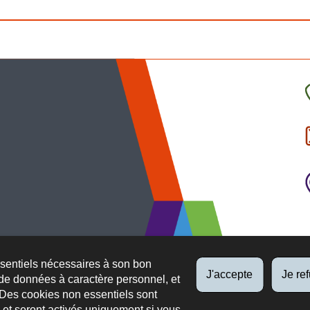
C
l
p
ssentiels nécessaires à son bon
J'accepte
Je re
de données à caractère personnel, et
 Des cookies non essentiels sont
es et seront activés uniquement si vous