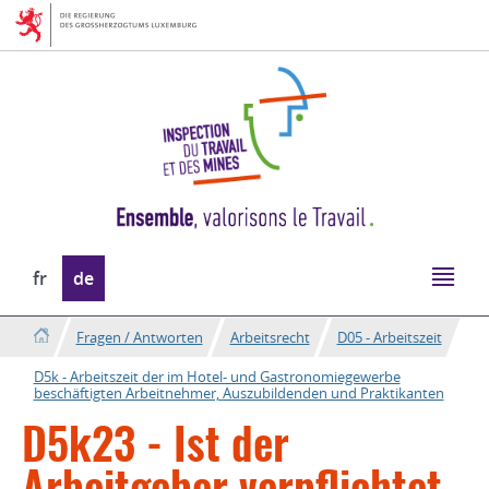
Zur
Zum
Navigation
Inhalt
Sprache
fr
de
wechseln
Fragen / Antworten
Arbeitsrecht
D05 - Arbeitszeit
D5k - Arbeitszeit der im Hotel- und Gastronomiegewerbe
beschäftigten Arbeitnehmer, Auszubildenden und Praktikanten
D5k23 - Ist der
Arbeitgeber verpflichtet,