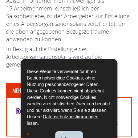
Außer in Unternehmen mit weniger als
15 Arbeitnehmern, einschließlich der
Saisonbetriebe, ist der Arbeitgeber zur Erstellung
eines Arbeitsorganisationsplans verpflichtet, um
die oben angegebenen Bezugszeiträume
anwenden zu können.
In Bezug auf die Erstellung eines
Arbeitsorganisationsplans wird auf die
gemeinrechtlichen Vorschriften verwiesen.
Diese Website verwendet für ihren
Betrieb notwendige Cookies, ohne
Nutzung personenbezogener Daten.
MEHR DAZU
Diese Cookies können nicht abgelehnt
werden. Nicht notwendige Cookies
werden zu statistischen Zwecken benutzt
Rechtsgrundlagen
und nur aktiviert, wenn Sie sie zulassen.
Unsere
Datenschutzbestimmungen
Artikel L. 212-6 (1) des Arbeitsgesetzbuchs
lesen.