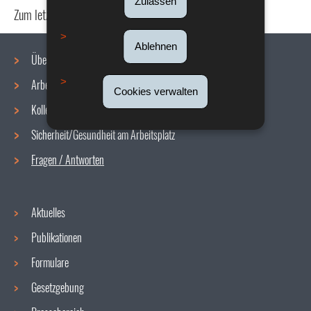
Zulassen
Zum letzten Mal aktualisiert am
15/07/2020
Ablehnen
Über uns
Arbeitsbedingungen
Navigationsmenü
Cookies verwalten
Kollektive Vereinbarungen
Sicherheit/Gesundheit am Arbeitsplatz
Fragen / Antworten
Aktuelles
Publikationen
Formulare
Gesetzgebung