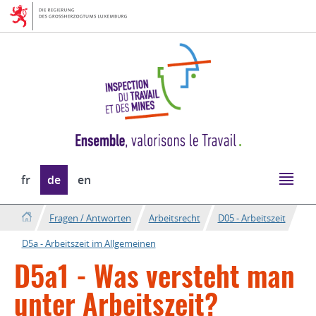
Zur
Zum
Navigation
Inhalt
Sprache
fr
de
en
wechseln
Fragen / Antworten
Arbeitsrecht
D05 - Arbeitszeit
D5a - Arbeitszeit im Allgemeinen
D5a1 - Was versteht man
unter Arbeitszeit?