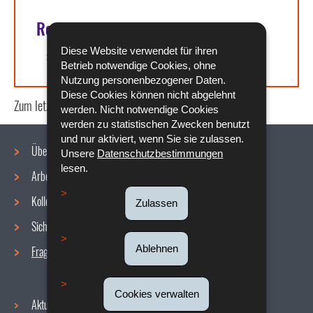
Rechtsgrundlagen
Diese Website verwendet für ihren
Artikel L. 211-4 des Arbeitsgesetzbuchs
Betrieb notwendige Cookies, ohne
Nutzung personenbezogener Daten.
Diese Cookies können nicht abgelehnt
Zum letzten Mal aktualisiert am
15/07/2020
werden. Nicht notwendige Cookies
werden zu statistischen Zwecken benutzt
und nur aktiviert, wenn Sie sie zulassen.
Über uns
Unsere
Datenschutzbestimmungen
lesen.
Arbeitsbedingungen
Navigationsmenü
Kollektive Vereinbarungen
Zulassen
Sicherheit/Gesundheit am Arbeitsplatz
Ablehnen
Fragen / Antworten
Cookies verwalten
Aktuelles