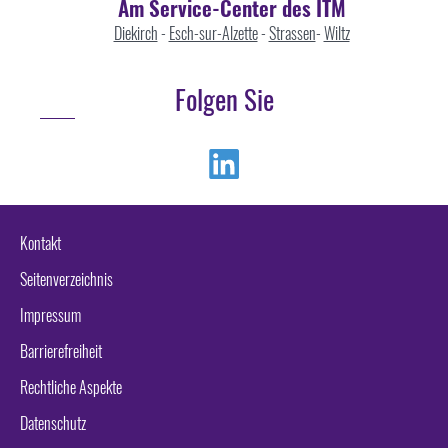
Am Service-Center des ITM
Diekirch
-
Esch-sur-Alzette
-
Strassen
-
Wiltz
Folgen Sie
Linkedin
Kontakt
Seitenverzeichnis
Impressum
Barrierefreiheit
Rechtliche Aspekte
Datenschutz