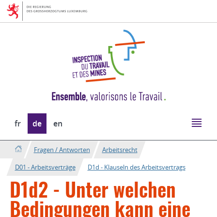
Zur
Zum
Navigation
Inhalt
Sprache
fr
de
en
wechseln
Fragen / Antworten
Arbeitsrecht
D01 - Arbeitsverträge
D1d - Klauseln des Arbeitsvertrags
D1d2 - Unter welchen
Bedingungen kann eine