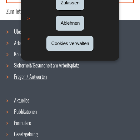
Zulassen
Zum letzten Mal aktualisiert am
07/10/2024
Ablehnen
Über uns
Arbeitsbedingungen
Cookies verwalten
Navigationsmenü
Kollektive Vereinbarungen
Sicherheit/Gesundheit am Arbeitsplatz
Fragen / Antworten
Aktuelles
Publikationen
Formulare
Gesetzgebung