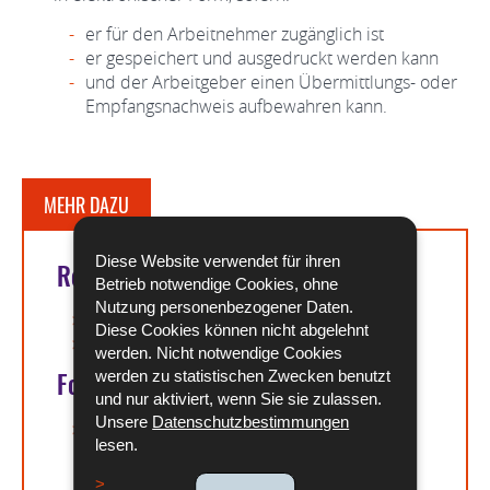
er für den Arbeitnehmer zugänglich ist
er gespeichert und ausgedruckt werden kann
und der Arbeitgeber einen Übermittlungs- oder
Empfangsnachweis aufbewahren kann.
MEHR DAZU
Diese Website verwendet für ihren
Rechtsgrundlagen
Betrieb notwendige Cookies, ohne
Nutzung personenbezogener Daten.
Artikel L. 121-4 des Arbeitsgesetzbuchs
Diese Cookies können nicht abgelehnt
Artikel L. 122-2 des Arbeitsgesetzbuchs
werden. Nicht notwendige Cookies
Formulare
werden zu statistischen Zwecken benutzt
und nur aktiviert, wenn Sie sie zulassen.
Unsere
Datenschutzbestimmungen
Vorlage eines befristeten Arbeitsvertrags
lesen.
(Pdf - 202 KB)