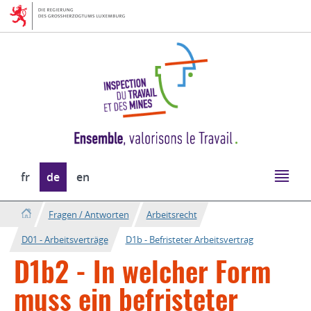
Zur
Zum
Navigation
Inhalt
Sprache
fr
de
en
wechseln
Fragen / Antworten
Arbeitsrecht
D01 - Arbeitsverträge
D1b - Befristeter Arbeitsvertrag
D1b2 - In welcher Form
muss ein befristeter