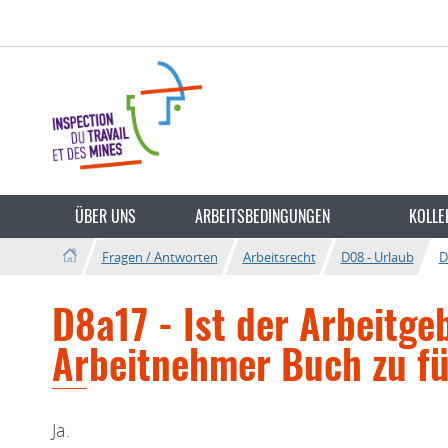
Zur
Zum
Navigation
Inhalt
Sprache
wechseln
ÜBER UNS
ARBEITSBEDINGUNGEN
KOLLE
Fragen / Antworten
Arbeitsrecht
D08 - Urlaub
D
D8a17 - Ist der Arbeitge
Arbeitnehmer Buch zu f
Ja.