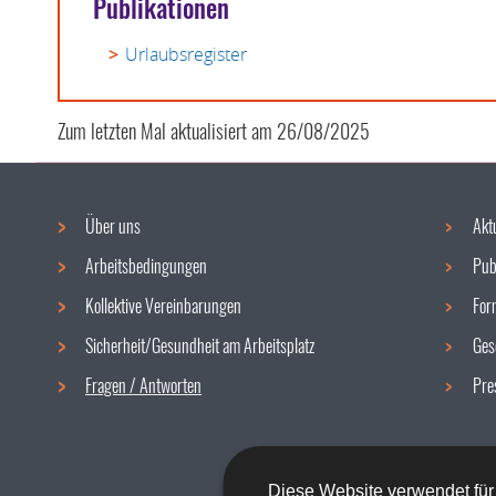
Publikationen
Urlaubsregister
Zum letzten Mal aktualisiert am
26/08/2025
Über uns
Akt
Navigationsmenü
Arbeitsbedingungen
Pub
Kollektive Vereinbarungen
For
Sicherheit/Gesundheit am Arbeitsplatz
Ges
Fragen / Antworten
Pre
Diese Website verwendet für