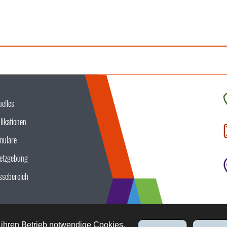
uelles
K
likationen
S
u
mulare
etzgebung
ssebereich
 ihren Betrieb notwendige Cookies,