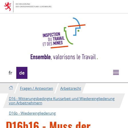
Zur
Zum
Navigation
Inhalt
Sprache
fr
de
wechseln
Fragen / Antworten
Arbeitsrecht
D16 - Witterungsbedingte Kurzarbeit und Wiedereingliederung
von Arbeitnehmern
D16b - Wiedereingliederung
D16b16 - Muss der