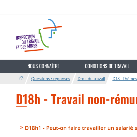
Aller
Aller
à
au
la
contenu
navigation
Changer
de
NOUS CONNAÎTRE
CONDITIONS DE TRAVAIL
langue
Questions / réponses
Droit du travail
D18 - Thèmes 
D18h - Travail non-rému
D18h1 - Peut-on faire travailler un salari