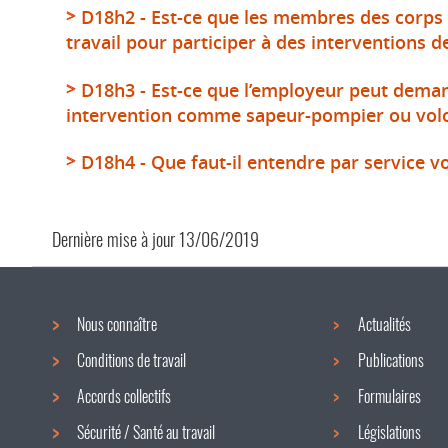
D18h2 - Est-ce que les membres des corps d
travail pour participer à des interventions de
D18h3 - Est-ce que l’employeur peut demand
intervention comme sapeur-pompier ou volont
D18h4 - Que faut-il entendre par service v
Dernière mise à jour
13/06/2019
Nous connaître
Actualités
Menu
Conditions de travail
Publications
de
Accords collectifs
Formulaires
navigation
Sécurité / Santé au travail
Législations