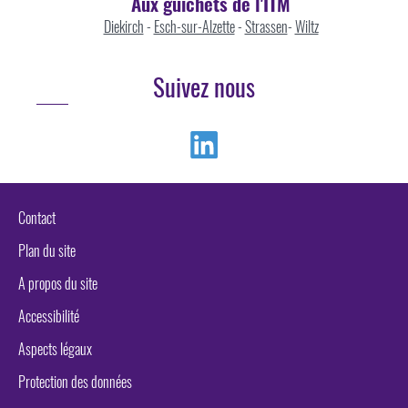
Aux guichets de l'ITM
Diekirch
-
Esch-sur-Alzette
-
Strassen
-
Wiltz
Suivez nous
Linkedin
Contact
Plan du site
A propos du site
Accessibilité
Aspects légaux
Protection des données