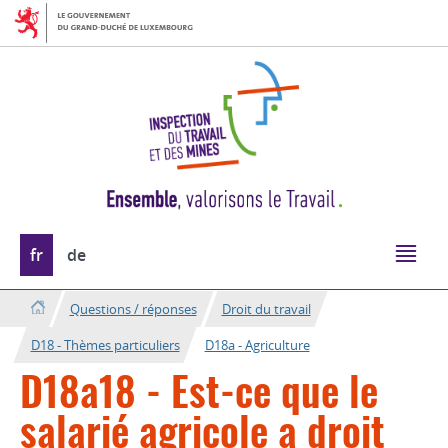
Aller
Aller
à
au
la
contenu
navigation
Changer
fr
de
de
langue
Questions / réponses
Droit du travail
D18 - Thèmes particuliers
D18a - Agriculture
D18a18 - Est-ce que le
salarié agricole a droit