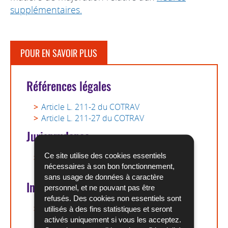
supplémentaires.
POUR EN SAVOIR PLUS
Références légales
Article L. 211-2 du COTRAV
Article L. 211-27 du COTRAV
Jurisprudence
Ce site utilise des cookies essentiels
CSJ du 9 novembre 2017, n°41734 du rôle
nécessaires à son bon fonctionnement,
(Pdf - 57 Ko)
sans usage de données à caractère
Informations complémentaires
personnel, et ne pouvant pas être
refusés. Des cookies non essentiels sont
D18a5 - Est-ce que les salariés agricoles
utilisés à des fins statistiques et seront
sont protégés par les dispositions
activés uniquement si vous les acceptez.