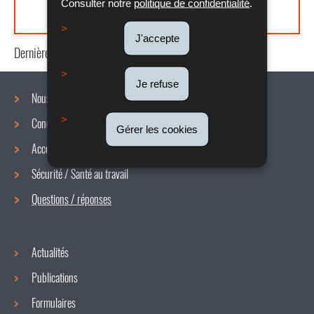
réglementant la durée de travail?
Consulter notre
politique de confidentialité
.
J'accepte
Dernière mise à jour
29/07/2020
Je refuse
Nous connaître
Conditions de travail
Menu
Gérer les cookies
Accords collectifs
de
Sécurité / Santé au travail
navigation
Questions / réponses
Actualités
Publications
Formulaires