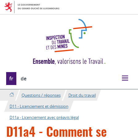
Aller
Aller
à
au
la
contenu
navigation
Changer
fr
de
de
langue
Questions / réponses
Droit du travail
D11 - Licenciement et démission
D11a - Licenciement avec préavis légal
D11a4 - Comment se