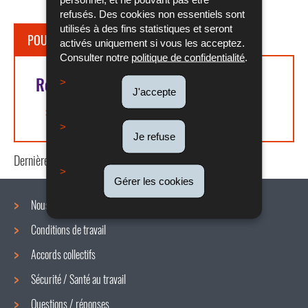
refusés. Des cookies non essentiels sont
utilisés à des fins statistiques et seront
POUR EN SAVOIR PLUS
activés uniquement si vous les acceptez.
Consulter notre
politique de confidentialité
.
Références légales
J'accepte
Article L. 124-2 du COTRAV
Je refuse
Dernière mise à jour
07/08/2025
Gérer les cookies
Nous connaître
Conditions de travail
Menu
Accords collectifs
de
Sécurité / Santé au travail
navigation
Questions / réponses