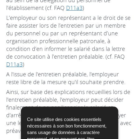
l’établissement (cf. FAQ
D11a3
)
L’employeur ou son représentant a le droit de se
faire assister lors de l’entretien par un membre
du personnel ou par un représentant d’une
organisation professionnelle patronale, à
condition d’en informer le salarié dans la lettre
de convocation à l’entretien préalable. (cf. FAQ
D11a3
)
A l'issue de l'entretien préalable, l'employeur
reste libre de la mesure qu'il souhaite prendre.
Ainsi, sur base des explications recueillies lors de
l'entretien préalable, l'employeur peut décider
finalement de ne pas licencier le salarié et
d'arrêter la procédure à ce stade, ou d'envoyer
Ce site utilise des cookies essentiels
une lettre d'avertissement, ou de le licencier avec
nécessaires à son bon fonctionnement,
préavis plutôt qu'avec
effet immédiat
.
sans usage de données à caractère
personnel, et ne pouvant pas être