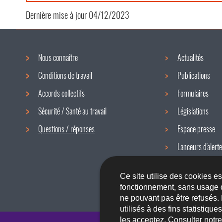
Dernière mise à jour
04/12/2023
Nous connaître
Actualités
Menu
Conditions de travail
Publications
de
Accords collectifs
Formulaires
navigation
Sécurité / Santé au travail
Législations
Questions / réponses
Espace presse
Lanceurs d'alerte
Newsletter
Ce site utilise des cookies e
fonctionnement, sans usage 
ne pouvant pas être refusés.
utilisés à des fins statistiqu
les acceptez. Consulter notr