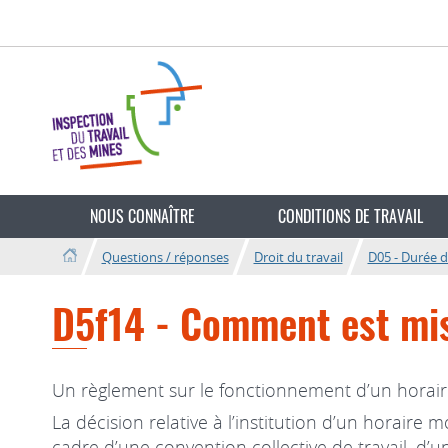
Aller
Aller
à
au
la
contenu
navigation
Changer
de
NOUS CONNAÎTRE
CONDITIONS DE TRAVAIL
langue
Questions / réponses
Droit du travail
D05 - Durée d
D5f14 - Comment est mis
Un règlement sur le fonctionnement d’un horaire
La décision relative à l’institution d’un horaire
cadre d’une convention collective de travail, d