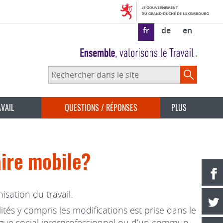
fr
de
en
Rechercher
dans
le
site
AVAIL
QUESTIONS / RÉPONSES
PLUS
ire mobile?
sation du travail.
lités y compris les modifications est prise dans le
logue social interprofessionnel ou d’un commun