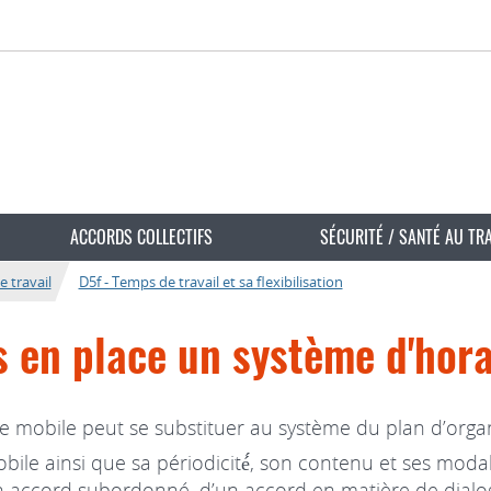
ACCORDS COLLECTIFS
SÉCURITÉ / SANTÉ AU TR
e travail
D5f - Temps de travail et sa flexibilisation
 en place un système d'hora
 mobile peut se substituer au système du plan d’organi
 mobile ainsi que sa périodicité́, son contenu et ses moda
’un accord subordonné, d’un accord en matière de dia