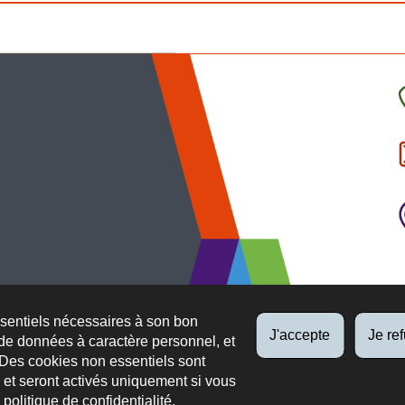
C
l
p
ssentiels nécessaires à son bon
J'accepte
Je re
de données à caractère personnel, et
 Des cookies non essentiels sont
es et seront activés uniquement si vous
e
politique de confidentialité
.