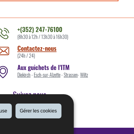
+(352) 247-76100
(8h30 à 12h / 13h30 à 16h30)
ontacter
'ITM
Contactez-nous
ar
(24h / 24)
Aux guichets de l'ITM
Diekirch
-
Esch-sur-Alzette
-
Strassen
-
Wiltz
Suivez nous
fuse
Gérer les cookies
Linkedin