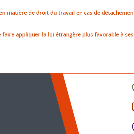
 en matière de droit du travail en cas de détachement 
 faire appliquer la loi étrangère plus favorable à se
C
l
p