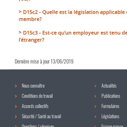
D15c2 - Quelle est la législation applicable
membre?
D15c3 - Est-ce qu'un employeur est tenu de
l'étranger?
Dernière mise à jour
13/06/2019
Nous connaître
Actualités
Menu
Conditions de travail
Publications
de
Accords collectifs
Formulaires
navigation
Sécurité / Santé au travail
Législations
Questions / réponses
Espace presse