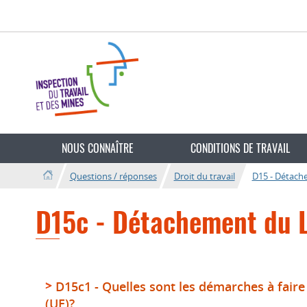
Aller
Aller
à
au
la
contenu
navigation
Changer
de
NOUS CONNAÎTRE
CONDITIONS DE TRAVAIL
langue
Questions / réponses
Droit du travail
D15 - Détache
D15c - Détachement du L
D15c1 - Quelles sont les démarches à fai
(UE)?