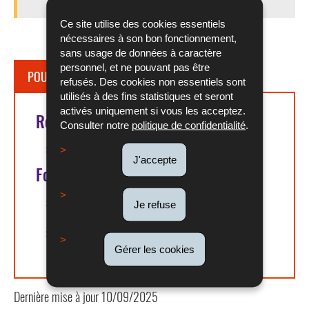
Ce site utilise des cookies essentiels
nécessaires à son bon fonctionnement,
sans usage de données à caractère
personnel, et ne pouvant pas être
POUR EN SAVOIR PLUS
refusés. Des cookies non essentiels sont
utilisés à des fins statistiques et seront
activés uniquement si vous les acceptez.
Références légales
Consulter notre
politique de confidentialité
.
Article L. 151-3 du COTRAV
J'accepte
Formulaires
Modèle de contrat type pour l'occupation
Je refuse
d'élèves et d'étudiants
Communication d'un contrat d'étudiant via
guichet.lu
Gérer les cookies
Dernière mise à jour
10/09/2025