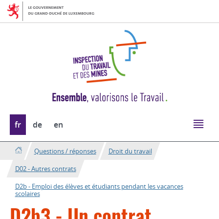
Aller
Aller
à
au
la
contenu
navigation
Changer
fr
de
en
de
langue
Questions / réponses
Droit du travail
D02 - Autres contrats
D2b - Emploi des élèves et étudiants pendant les vacances
scolaires
D2b3 - Un contrat