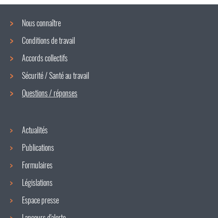
Nous connaître
Conditions de travail
Menu
Accords collectifs
de
Sécurité / Santé au travail
navigation
Questions / réponses
Actualités
Publications
Formulaires
Législations
Espace presse
Lanceurs d'alerte