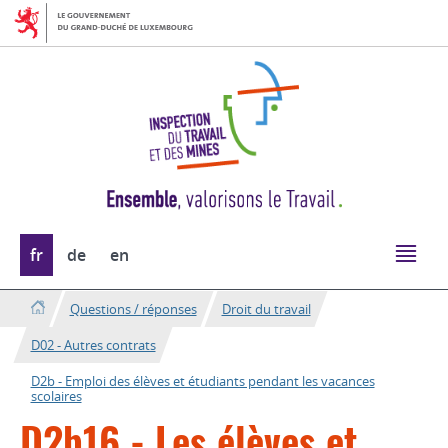
Aller
Aller
à
au
la
contenu
navigation
Changer
fr
de
en
de
langue
Questions / réponses
Droit du travail
D02 - Autres contrats
D2b - Emploi des élèves et étudiants pendant les vacances
scolaires
D2b16 - Les élèves et