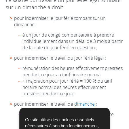
sur un dimanche a droit:
pour indemniser le jour férié tombant sur un
dimanche:
à un jour de congé compensatoire à prendre
individuellement dans un délai de 3 mois à partir
de la date du jour férié en question ;
pour indemniser le travail du jour férié légal :
rémunération des heures effectivement prestées
pendant ce jour au tarif horaire normal
+ majoration pour jour férié = 100 % du tarif
horaire normal des heures effectivement
prestées pendant ce jour
pour indemniser le travail de
dimanche
:
majoration de salaire de 70% du tarif horaire
Ce site utilise des cookies essentiels
normal des heures prestées le dimanche.
nécessaires à son bon fonctionnement,