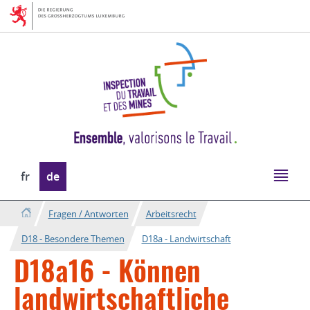
Zur
Zum
Navigation
Inhalt
Sprache
fr
de
wechseln
Fragen / Antworten
Arbeitsrecht
D18 - Besondere Themen
D18a - Landwirtschaft
D18a16 - Können
landwirtschaftliche