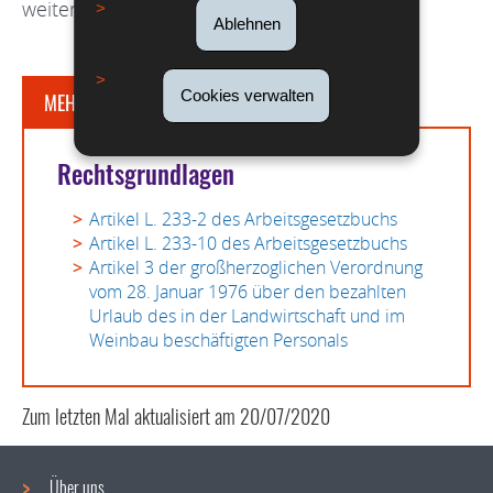
weiterhin die allgemeinen Vorschriften.
Ablehnen
Cookies verwalten
MEHR DAZU
Rechtsgrundlagen
Artikel L. 233-2 des Arbeitsgesetzbuchs
Artikel L. 233-10 des Arbeitsgesetzbuchs
Artikel 3 der großherzoglichen Verordnung
vom 28. Januar 1976 über den bezahlten
Urlaub des in der Landwirtschaft und im
Weinbau beschäftigten Personals
Zum letzten Mal aktualisiert am
20/07/2020
Über uns