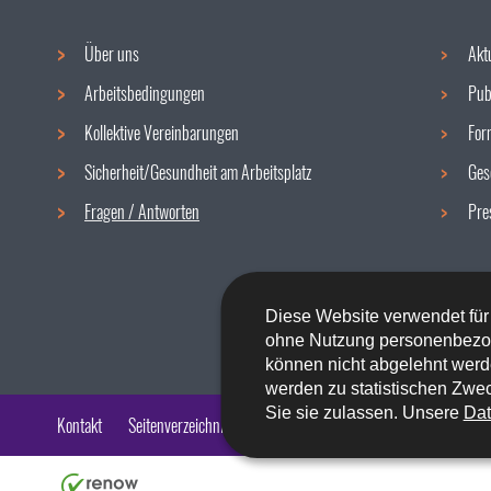
Über uns
Akt
Navigationsmenü
Arbeitsbedingungen
Pub
Kollektive Vereinbarungen
For
Sicherheit/Gesundheit am Arbeitsplatz
Ges
Fragen / Antworten
Pre
Diese Website verwendet für
ohne Nutzung personenbezo
können nicht abgelehnt werd
werden zu statistischen Zwec
Sie sie zulassen. Unsere
Dat
Kontakt
Seitenverzeichnis
Impressum
Barrierefreiheit
Rech