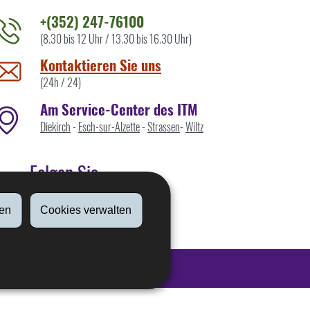
+(352) 247-76100
(8.30 bis 12 Uhr / 13.30 bis 16.30 Uhr)
ontaktieren
ie
Kontaktieren Sie uns
ns
(24h / 24)
Am Service-Center des ITM
Diekirch
-
Esch-sur-Alzette
-
Strassen
-
Wiltz
Folgen Sie
en
Cookies verwalten
Linkedin
Seitenan