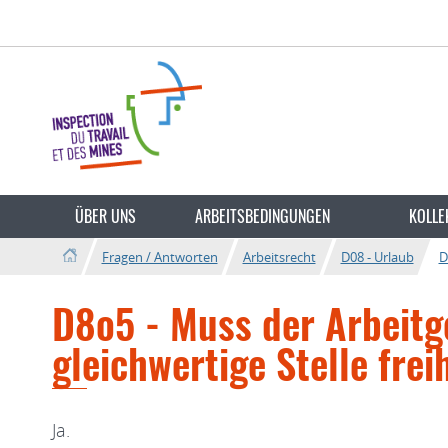
Zur
Zum
Navigation
Inhalt
Sprache
wechseln
ÜBER UNS
ARBEITSBEDINGUNGEN
KOLLE
Fragen / Antworten
Arbeitsrecht
D08 - Urlaub
D
D8o5 - Muss der Arbeitg
gleichwertige Stelle frei
Ja.