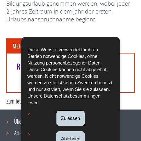
Bildungsurlaub genommen werden, wobei jeder
2-Jahres-Zeitraum in dem Jahr der ersten
Urlaubsinanspruchnahme beginnt.
MEHR DAZU
Diese Website verwendet für ihren
Betrieb notwendige Cookies, ohne
Nutzung personenbezogener Daten.
Rechtsgrundlagen
Diese Cookies können nicht abgelehnt
werden. Nicht notwendige Cookies
Artikel L. 234-61 des Arbeitsgesetzbuchs
werden zu statistischen Zwecken benutzt
und nur aktiviert, wenn Sie sie zulassen.
Unsere
Datenschutzbestimmungen
Zum letzten Mal aktualisiert am
16/07/2020
lesen.
Zulassen
Über uns
Arbeitsbedingungen
Ablehnen