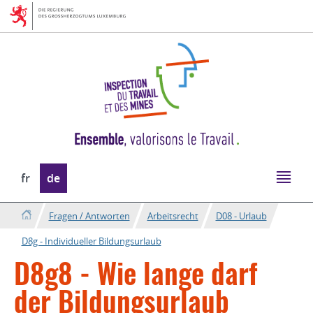
Zur
Zum
Navigation
Inhalt
Sprache
fr
de
wechseln
Fragen / Antworten
Arbeitsrecht
D08 - Urlaub
D8g - Individueller Bildungsurlaub
D8g8 - Wie lange darf
der Bildungsurlaub