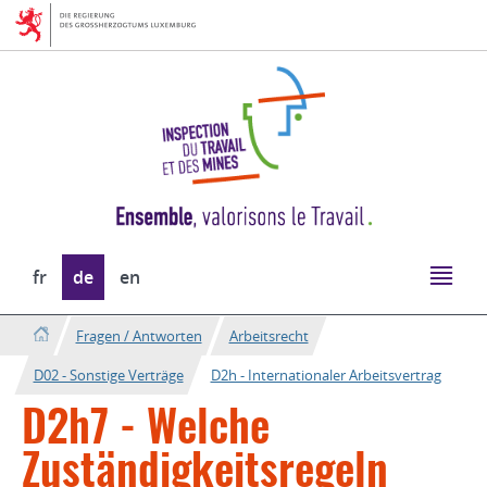
Zur
Zum
Navigation
Inhalt
Sprache
fr
de
en
wechseln
Fragen / Antworten
Arbeitsrecht
D02 - Sonstige Verträge
D2h - Internationaler Arbeitsvertrag
D2h7 - Welche
Zuständigkeitsregeln