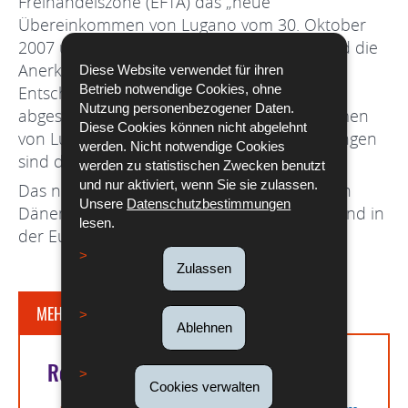
Freihandelszone (EFTA) das „neue“
Übereinkommen von Lugano vom 30. Oktober
2007 über die gerichtliche Zuständigkeit und die
Anerkennung und Vollstreckung von
Diese Website verwendet für ihren
Betrieb notwendige Cookies, ohne
Entscheidungen in Zivil- und Handelssachen
Nutzung personenbezogener Daten.
abgeschlossen. Es ersetzt das Übereinkommen
Diese Cookies können nicht abgelehnt
von Lugano von 1988, und seine Bestimmungen
werden. Nicht notwendige Cookies
sind denen von Brüssel I ähnlich.
werden zu statistischen Zwecken benutzt
und nur aktiviert, wenn Sie sie zulassen.
Das neue Übereinkommen von Lugano ist in
Unsere
Datenschutzbestimmungen
Dänemark, Island, Norwegen, der Schweiz und in
lesen.
der Europäischen Union in Kraft.
Zulassen
MEHR DAZU
Ablehnen
Rechtsgrundlagen
Cookies verwalten