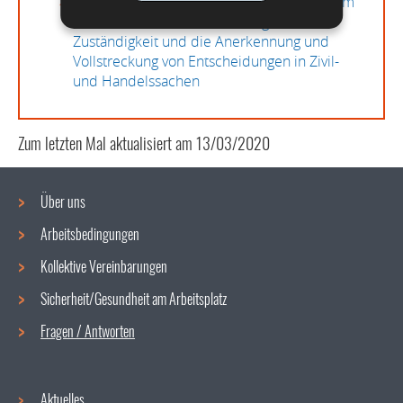
Verordnung (EG) Nr. 44/2001 des Rates vom
22. Dezember 2000 über die gerichtliche
Zuständigkeit und die Anerkennung und
Vollstreckung von Entscheidungen in Zivil-
und Handelssachen
Zum letzten Mal aktualisiert am
13/03/2020
Über uns
Arbeitsbedingungen
Navigationsmenü
Kollektive Vereinbarungen
Sicherheit/Gesundheit am Arbeitsplatz
Fragen / Antworten
Aktuelles