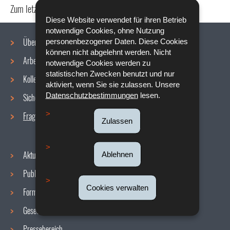
Zum letzten Mal aktualisiert am
14/07/2020
Diese Website verwendet für ihren Betrieb
notwendige Cookies, ohne Nutzung
Über uns
personenbezogener Daten. Diese Cookies
können nicht abgelehnt werden. Nicht
Arbeitsbedingungen
notwendige Cookies werden zu
Navigationsmenü
statistischen Zwecken benutzt und nur
Kollektive Vereinbarungen
aktiviert, wenn Sie sie zulassen. Unsere
Datenschutzbestimmungen
lesen.
Sicherheit/Gesundheit am Arbeitsplatz
Fragen / Antworten
Zulassen
Aktuelles
Ablehnen
Publikationen
Cookies verwalten
Formulare
Gesetzgebung
Pressebereich