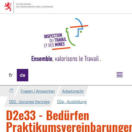
Zur
Zum
Navigation
Inhalt
Sprache
fr
de
wechseln
Fragen / Antworten
Arbeitsrecht
D02 - Sonstige Verträge
D2e - Ausbildung
D2e33 - Bedürfen
Praktikumsvereinbarunge