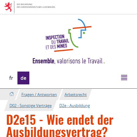
Zur
Zum
Navigation
Inhalt
Sprache
fr
de
wechseln
Fragen / Antworten
Arbeitsrecht
D02 - Sonstige Verträge
D2e - Ausbildung
D2e15 - Wie endet der
Ausbildungsvertrag?