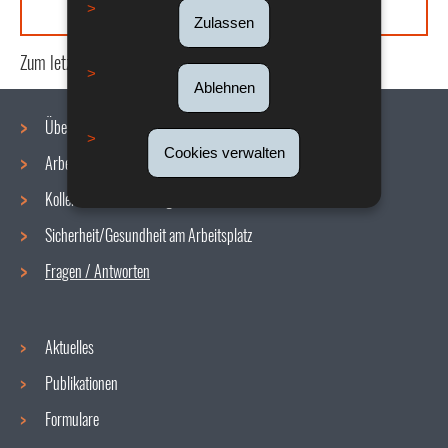
Zulassen
Zum letzten Mal aktualisiert am
14/07/2020
Ablehnen
Über uns
Cookies verwalten
Arbeitsbedingungen
Navigationsmenü
Kollektive Vereinbarungen
Sicherheit/Gesundheit am Arbeitsplatz
Fragen / Antworten
Aktuelles
Publikationen
Formulare