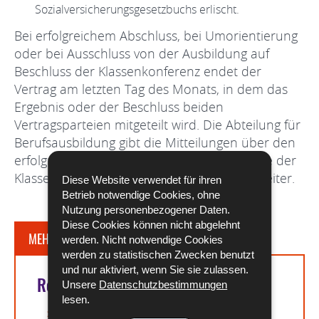
Sozialversicherungsgesetzbuchs erlischt.
Bei erfolgreichem Abschluss, bei Umorientierung
oder bei Ausschluss von der Ausbildung auf
Beschluss der Klassenkonferenz endet der
Vertrag am letzten Tag des Monats, in dem das
Ergebnis oder der Beschluss beiden
Vertragsparteien mitgeteilt wird. Die Abteilung für
Berufsausbildung gibt die Mitteilungen über den
erfolgreichen Abschluss oder die Beschlüsse der
Klassenkonferenz an die Berufskammern weiter.
Diese Website verwendet für ihren
Betrieb notwendige Cookies, ohne
Nutzung personenbezogener Daten.
Diese Cookies können nicht abgelehnt
MEHR DAZU
werden. Nicht notwendige Cookies
werden zu statistischen Zwecken benutzt
und nur aktiviert, wenn Sie sie zulassen.
Rechtsgrundlagen
Unsere
Datenschutzbestimmungen
lesen.
Artikel L. 111-7 des Arbeitsgesetzbuchs