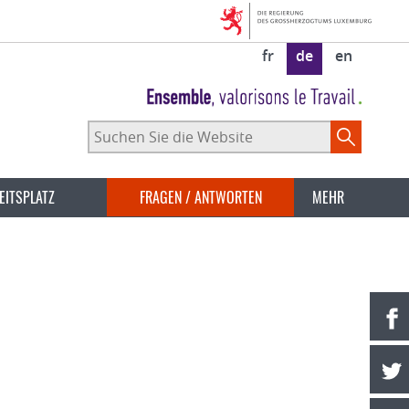
fr
de
en
Suchen
Sie
die
Website
EITSPLATZ
FRAGEN / ANTWORTEN
MEHR