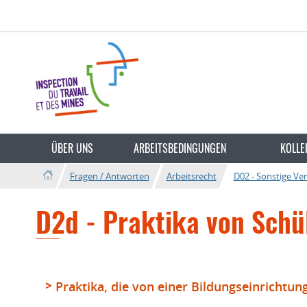
Zur
Zum
Navigation
Inhalt
Sprache
wechseln
ÜBER UNS
ARBEITSBEDINGUNGEN
KOLLE
Fragen / Antworten
Arbeitsrecht
D02 - Sonstige Ve
D2d - Praktika von Schü
Praktika, die von einer Bildungseinrichtu