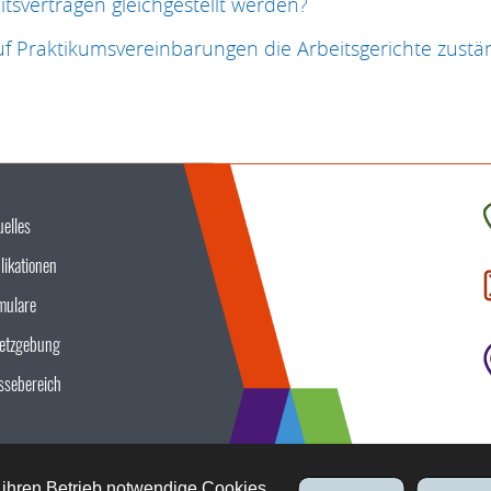
tsverträgen gleichgestellt werden?
auf Praktikumsvereinbarungen die Arbeitsgerichte zustä
uelles
K
likationen
S
u
mulare
etzgebung
ssebereich
 ihren Betrieb notwendige Cookies,