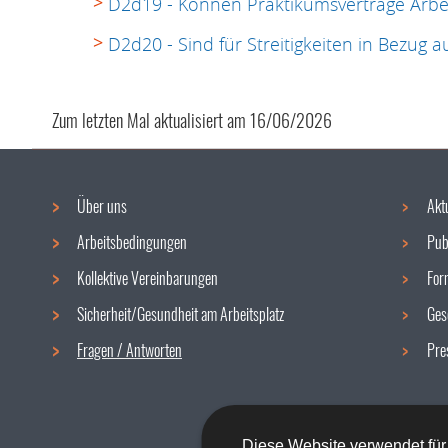
D2d19 - Können Praktikumsverträge Arbei
D2d20 - Sind für Streitigkeiten in Bezug 
Zum letzten Mal aktualisiert am
16/06/2026
Über uns
Akt
Navigationsmenü
Arbeitsbedingungen
Pub
Kollektive Vereinbarungen
For
Sicherheit/Gesundheit am Arbeitsplatz
Ges
Fragen / Antworten
Pre
Diese Website verwendet für