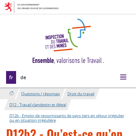
Aller
Aller
à
au
la
contenu
navigation
Changer
fr
de
de
langue
Questions / réponses
Droit du travail
D12 - Travail clandestin et illégal
D12b - Emploi de ressortissants de pays tiers en séjour irrégulier
ou en situation irrégulière
D12b2 - Qu’est-ce qu’on