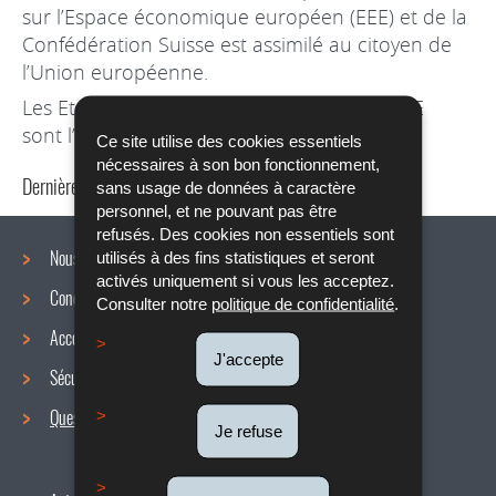
sur l’Espace économique européen (EEE) et de la
Confédération Suisse est assimilé au citoyen de
l’Union européenne.
Les Etats qui font partie de l’Accord sur l’EEE
sont l’Islande, le Liechtenstein et la Norvège.
Ce site utilise des cookies essentiels
nécessaires à son bon fonctionnement,
Dernière mise à jour
01/09/2023
sans usage de données à caractère
personnel, et ne pouvant pas être
refusés. Des cookies non essentiels sont
Nous connaître
utilisés à des fins statistiques et seront
activés uniquement si vous les acceptez.
Conditions de travail
Menu
Consulter notre
politique de confidentialité
.
Accords collectifs
de
J'accepte
Sécurité / Santé au travail
navigation
Questions / réponses
Je refuse