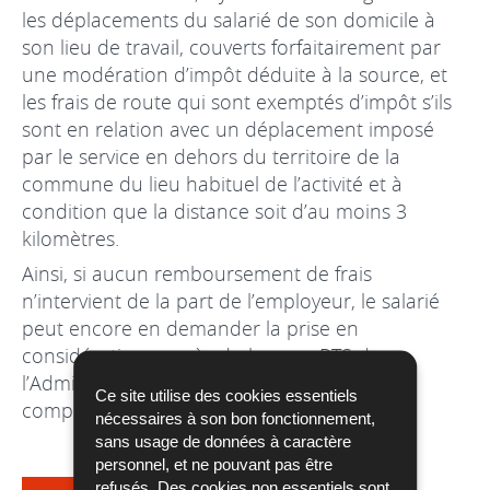
les déplacements du salarié de son domicile à
son lieu de travail, couverts forfaitairement par
une modération d’impôt déduite à la source, et
les frais de route qui sont exemptés d’impôt s’ils
sont en relation avec un déplacement imposé
par le service en dehors du territoire de la
commune du lieu habituel de l’activité et à
condition que la distance soit d’au moins 3
kilomètres.
Ainsi, si aucun remboursement de frais
n’intervient de la part de l’employeur, le salarié
peut encore en demander la prise en
considération auprès du bureau RTS de
l’Administration des contributions directes
Ce site utilise des cookies essentiels
compétent.
nécessaires à son bon fonctionnement,
sans usage de données à caractère
personnel, et ne pouvant pas être
refusés. Des cookies non essentiels sont