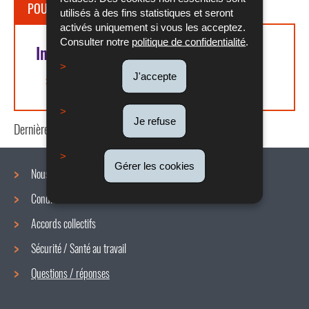
POUR EN SAVOIR PLUS
utilisés à des fins statistiques et seront
activés uniquement si vous les acceptez.
Consulter notre
politique de confidentialité
.
Informations complémentaires
J'accepte
Administration des contributions directes
Je refuse
Dernière mise à jour
27/02/2026
Gérer les cookies
Nous connaître
Conditions de travail
Menu
Accords collectifs
de
Sécurité / Santé au travail
navigation
Questions / réponses