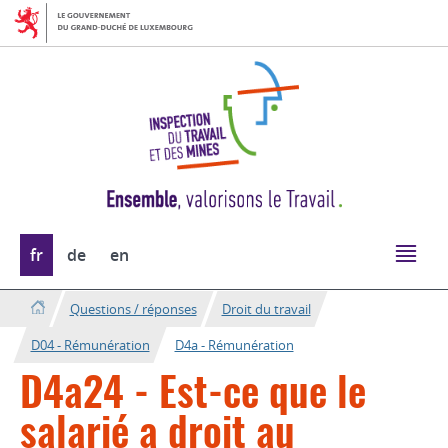
Aller
Aller
à
au
la
contenu
navigation
Changer
fr
de
en
de
langue
Questions / réponses
Droit du travail
D04 - Rémunération
D4a - Rémunération
D4a24 - Est-ce que le
salarié a droit au