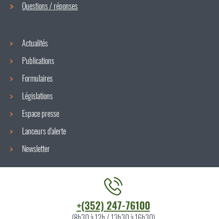
navigation
Questions / réponses
Actualités
Publications
Formulaires
Législations
Espace presse
Lanceurs d'alerte
Newsletter
Contacter
+(352) 247-76100
l'ITM
(8h30 à 12h / 13h30 à 16h30)