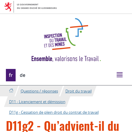
Aller
Aller
à
au
la
contenu
navigation
Changer
fr
de
de
langue
Questions / réponses
Droit du travail
D11 - Licenciement et démission
D11g - Cessation de plein droit du contrat de travail
D11g2 - Qu’advient-il du