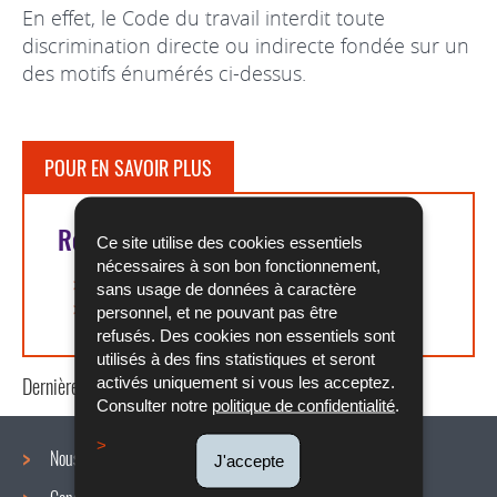
En effet, le Code du travail interdit toute
discrimination directe ou indirecte fondée sur un
des motifs énumérés ci-dessus.
POUR EN SAVOIR PLUS
Références légales
Ce site utilise des cookies essentiels
nécessaires à son bon fonctionnement,
Article L. 241-1 du COTRAV
sans usage de données à caractère
Article L. 251-1 du COTRAV
personnel, et ne pouvant pas être
refusés. Des cookies non essentiels sont
utilisés à des fins statistiques et seront
activés uniquement si vous les acceptez.
Dernière mise à jour
28/07/2020
Consulter notre
politique de confidentialité
.
Nous connaître
J'accepte