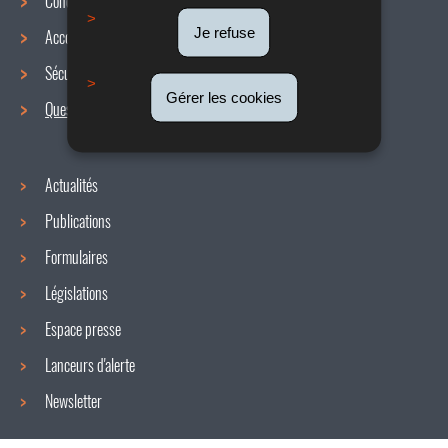
Conditions de travail
Menu
Je refuse
Accords collectifs
de
Sécurité / Santé au travail
navigation
Gérer les cookies
Questions / réponses
Actualités
Publications
Formulaires
Législations
Espace presse
Lanceurs d'alerte
Newsletter