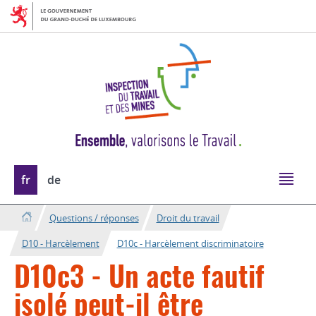
Aller
Aller
à
au
la
contenu
navigation
Changer
fr
de
de
langue
Questions / réponses
Droit du travail
D10 - Harcèlement
D10c - Harcèlement discriminatoire
D10c3 - Un acte fautif
isolé peut-il être