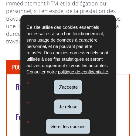
immédiatement l'ITM et la délégation du
personnel, s’il en existe, de la prestation des
travaux visés et de lui notifier en même temps
une liste des salariés occupés le dimanche, la
Ce site utilise des cookies essentiels
durée de leur occupation et la nature des
nécessaires à son bon fonctionnement,
sans usage de données à caractère
travaux effectués ou à effectuer.
personnel, et ne pouvant pas être
refusés. Des cookies non essentiels sont
utilisés à des fins statistiques et seront
activés uniquement si vous les acceptez.
POUR EN SAVOIR PLUS
Consulter notre
politique de confidentialité
.
Références légales
J'accepte
Article L. 231-2 du COTRAV
Article L. 231-3 du COTRAV
Je refuse
Formulaires
Gérer les cookies
FOR-HCC-003_F_1 : Notification relative au