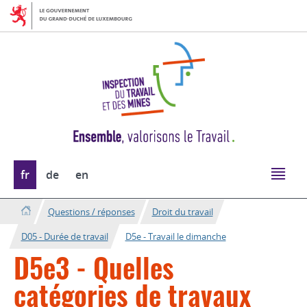
Aller
Aller
à
au
la
contenu
navigation
Changer
fr
de
en
de
langue
Questions / réponses
Droit du travail
D05 - Durée de travail
D5e - Travail le dimanche
D5e3 - Quelles
catégories de travaux