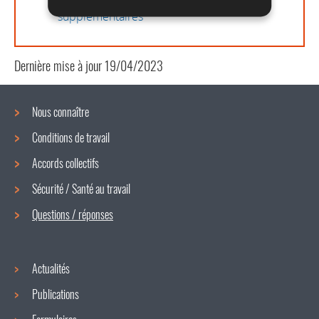
travail le dimanche / aux heures
supplémentaires
Dernière mise à jour
19/04/2023
Nous connaître
Conditions de travail
Menu
Accords collectifs
de
Sécurité / Santé au travail
navigation
Questions / réponses
Actualités
Publications